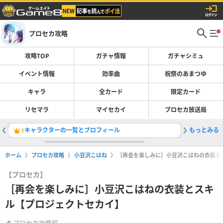
プロセカ攻略
攻略TOP
ガチャ情報
ガチャシミュ
イベント情報
効率曲
祝祭のあまつゆ
キャラ
全カード
限定カード
リセマラ
マイセカイ
プロセカ放送局
キャラクターの一覧とプロフィール
もっとみる
［しばし
1
2
ホーム
プロセカ攻略
小豆沢こはね
［再会を楽しみに］小豆沢こはねの衣装と
【プロセカ】
［再会を楽しみに］小豆沢こはねの衣装とスキ
ル【プロジェクトセカイ】