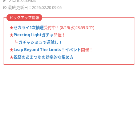
プロセカ攻略班
最終更新日：2026.02.20 09:05
ピックアップ情報
★
セカライ1次抽選
受付中！(8/19(水)23:59まで)
★
Piercing Lightガチャ
開催！
└
ガチャシミュで運試し！
★
Leap Beyond The Limits！イベント
開催！
★
祝祭のあまつゆの効率的な集め方