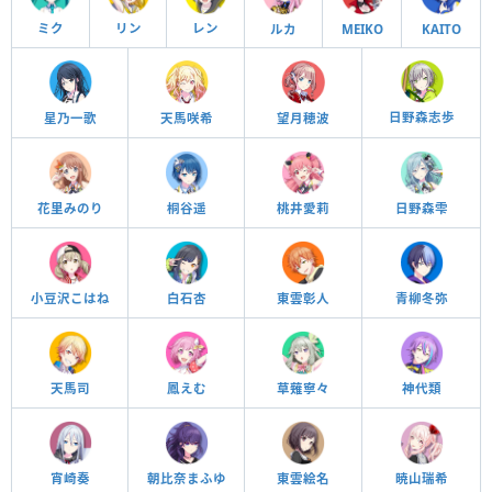
ミク
リン
レン
ルカ
MEIKO
KAITO
日野森志歩
星乃一歌
天馬咲希
望月穂波
花里みのり
桐谷遥
桃井愛莉
日野森雫
小豆沢こはね
白石杏
東雲彰人
青柳冬弥
天馬司
鳳えむ
草薙寧々
神代類
宵崎奏
朝比奈まふゆ
東雲絵名
暁山瑞希