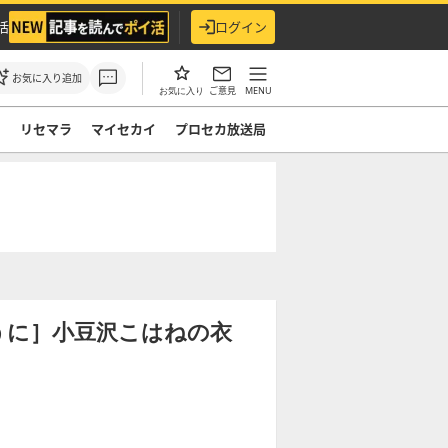
活
ログイン
お気に入り追加
ご意見
MENU
お気に入り
ド
リセマラ
マイセカイ
プロセカ放送局
うに］小豆沢こはねの衣