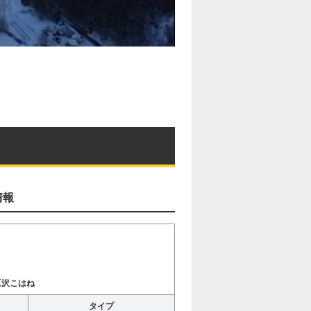
情報
豆沢こはね
タイプ