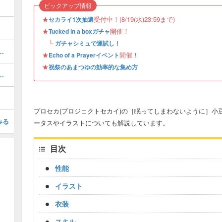
ピックアップ情報
★
受付中！(8/19(水)23:59まで)
セカライ1次抽選
★
開催！
Tucked in a boxガチャ
└
ガチャシミュで運試し！
キャラ一覧と次のキャラ予想
★
開催！
Echo of a Prayerイベント
★
祝祭のあまつゆの効率的な集め方
トの日程とおすすめサポートキャラ
プロセカ(プロジェクトセカイ)の［眠ってしまわないように］小
みる
ータスやイラストについても解説しています。
目次
性能
イラスト
衣装
スキル