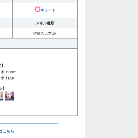
キュート
スキル種類
特殊スコアUP
間】
2(木)12:00〜
2(木)11:59
ラ】
はこちら