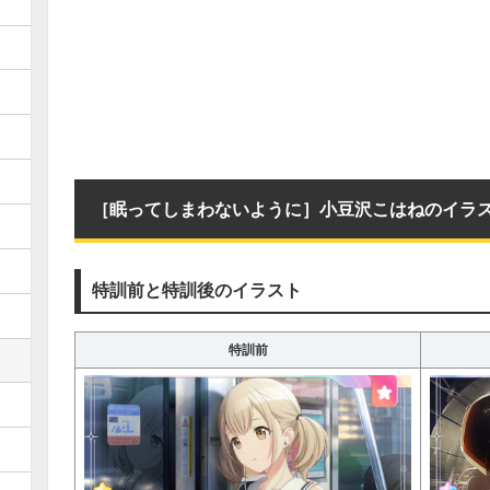
［眠ってしまわないように］小豆沢こはねのイラ
特訓前と特訓後のイラスト
特訓前