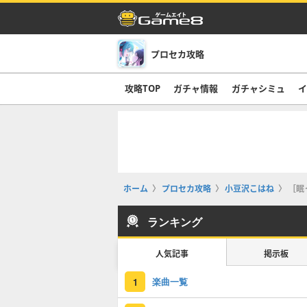
プロセカ攻略
攻略TOP
ガチャ情報
ガチャシミュ
イ
ホーム
プロセカ攻略
小豆沢こはね
［眠
ランキング
人気記事
掲示板
楽曲一覧
1