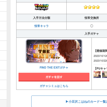
入手方法分類
恒常交換所
恒常キャラ
◯
入手ガチャ
【開催期
2023/10/1
2023/10/2
FIND THE EXITガチャ
【PUキャ
ガチャシミュはこちら
▶︎小豆沢こはねのカード一覧