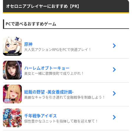
オセロニアプレイヤーにおすすめ【PR】
PCで遊べるおすすめゲーム
原神
大人気アクションRPGをPCで快適プレイ！
ハーレムオブトーキョー
美女と一緒に歌舞伎町で成り上がれ！
総裁の野望 -美女養成計画-
美麗なキャラを引き連れて金融戦争を制覇しよう！
千年戦争アイギス
個性豊かなユニットを指揮して敵を迎え撃て！