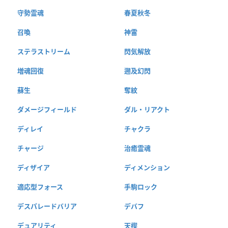
守勢霊魂
春夏秋冬
召喚
神雷
ステラストリーム
閃気解放
増魂回復
遡及幻閃
蘇生
奪紋
ダメージフィールド
ダル・リアクト
ディレイ
チャクラ
チャージ
治癒霊魂
ディザイア
ディメンション
適応型フォース
手駒ロック
デスパレードバリア
デバフ
デュアリティ
天楔