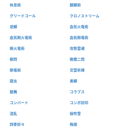
休息術
鏡鱗術
グリードコール
クロノストリーム
逆鱗
血気火竜術
血気剛火竜術
血気剛竜術
剛火竜術
攻勢霊魂
剛閃
剛癒二閃
剛竜術
交霊祈祷
獄炎
黒鱗
鼓舞
コラプス
コンバート
コンボ封印
混乱
桜吹雪
四季折々
殊楔