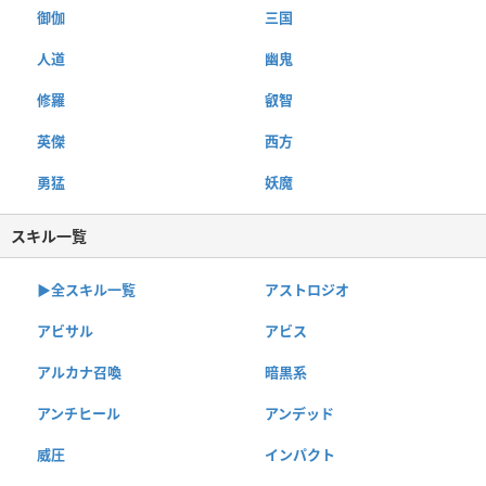
御伽
三国
人道
幽鬼
修羅
叡智
英傑
西方
勇猛
妖魔
スキル一覧
▶︎全スキル一覧
アストロジオ
アビサル
アビス
アルカナ召喚
暗黒系
アンチヒール
アンデッド
威圧
インパクト