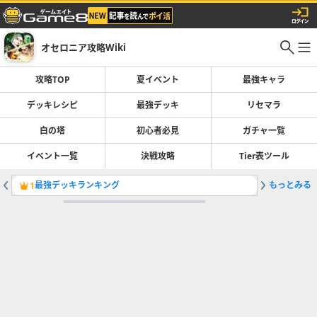
オセロニア攻略Wiki
攻略TOP
夏イベント
最強キャラ
デッキレシピ
最強デッキ
リセマラ
白の塔
初心者必見
ガチャ一覧
イベント一覧
決戦攻略
Tier表ツール
最強デッキランキング
もっとみる
アビスデ
1
2