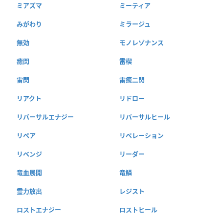
ミアズマ
ミーティア
みがわり
ミラージュ
無効
モノレゾナンス
癒閃
雷楔
雷閃
雷癒二閃
リアクト
リドロー
リバーサルエナジー
リバーサルヒール
リペア
リベレーション
リベンジ
リーダー
竜血展開
竜鱗
霊力放出
レジスト
ロストエナジー
ロストヒール