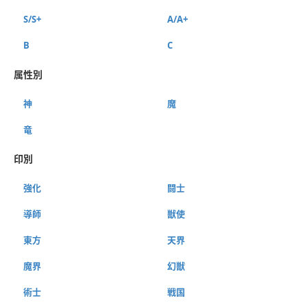
S/S+
A/A+
B
C
属性別
神
魔
竜
印別
強化
闘士
導師
獣使
東方
天界
魔界
幻獣
術士
戦国