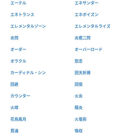
エーテル
エネサンダー
エネトランス
エネポイズン
エレメンタルゾーン
エレメンタルライズ
炎閃
炎癒二閃
オーダー
オーバーロード
オラクル
怨念
カーディナル・シン
回天祈祷
回避
回復
カウンター
火炎
火球
陽炎
花鳥風月
火竜術
貫通
吸収