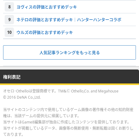
8
ヨヴィスの評価とおすすめデッキ
9
ネテロの評価とおすすめデッキ｜ハンターハンターコラボ
10
ウルズの評価とおすすめデッキ
人気記事ランキングをもっと見る
権利表記
オセロ･Othelloは登録商標です。TM&Ⓒ Othello,Co. and Megahouse
© 2016 DeNA Co.,Ltd.
当サイトのコンテンツ内で使用しているゲーム画像の著作権その他の知的財産
権は、当該ゲームの提供元に帰属しています。
当サイトはGame8編集部が独自に作成したコンテンツを提供しております。
当サイトが掲載しているデータ、画像等の無断使用・無断転載は固くお断りし
ております。