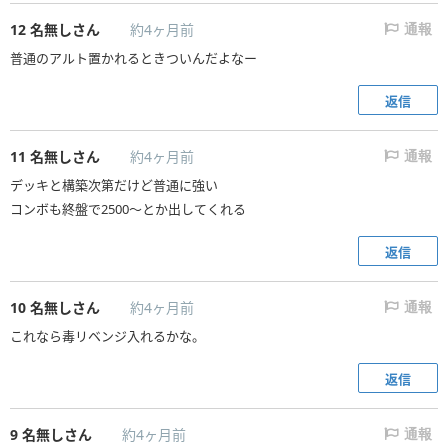
12
名無しさん
約4ヶ月前
通報
普通のアルト置かれるときついんだよなー
返信
11
名無しさん
約4ヶ月前
通報
デッキと構築次第だけど普通に強い
コンボも終盤で2500〜とか出してくれる
返信
10
名無しさん
約4ヶ月前
通報
これなら毒リベンジ入れるかな。
返信
9
名無しさん
約4ヶ月前
通報