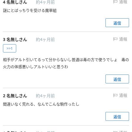
4
名無しさん
約4ヶ月前
通報
謎にとばっちりを受ける魔単組
返信
3
名無しさん
約4ヶ月前
通報
>>1
相手がアルト引いてるって分からないし普通は毒の方で使うでしょ 毒の
火力の体感悪いしアルトいいと思うわ
返信
2
名無しさん
約4ヶ月前
通報
間違いなく荒れる、なんでこんな駒作ったし
返信