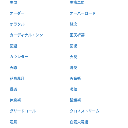
炎閃
炎癒二閃
オーダー
オーバーロード
オラクル
怨念
カーディナル・シン
回天祈祷
回避
回復
カウンター
火炎
火球
陽炎
花鳥風月
火竜術
貫通
吸収
休息術
鏡鱗術
グリードコール
クロノストリーム
逆鱗
血気火竜術