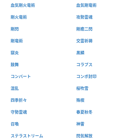
血気剛火竜術
血気剛竜術
剛火竜術
攻勢霊魂
剛閃
剛癒二閃
剛竜術
交霊祈祷
獄炎
黒鱗
鼓舞
コラプス
コンバート
コンボ封印
混乱
桜吹雪
四季折々
殊楔
守勢霊魂
春夏秋冬
召喚
神雷
ステラストリーム
閃気解放