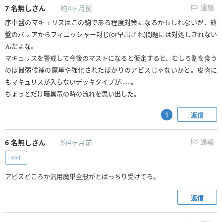
7
名無しさん
約4ヶ月前
通報
序中盤のマキュリスはこの駒である程度対策になるかもしれないが、終
盤のバリアからフィニッシャー封じ(or早出され)問題には対処しきれない
んだよな。
マキュリスを警戒して今後のマストになると仮定すると、むしろ割を食う
のは最弱候補の魔単や強化されたばかりのアビスじゃないかと。皮肉に
もマキュリスが入らないデッキタイプが……。
ちょっとだけ暗黒竜の時の流れを思い出した。
返信
1
6
名無しさん
約4ヶ月前
通報
>>1
アビスどころか汎用魔単全般がとばっちり受けてる。
返信