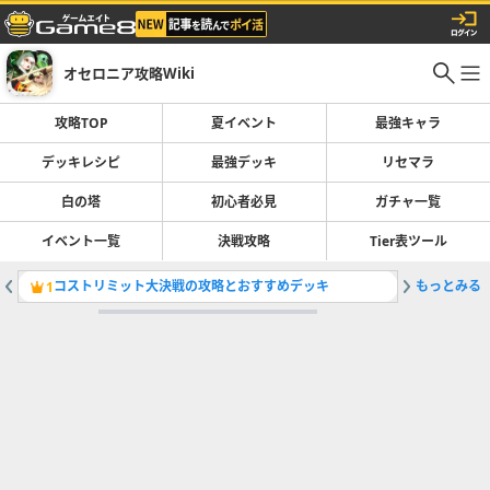
オセロニア攻略Wiki
攻略TOP
夏イベント
最強キャラ
デッキレシピ
最強デッキ
リセマラ
白の塔
初心者必見
ガチャ一覧
イベント一覧
決戦攻略
Tier表ツール
コストリミット大決戦の攻略とおすすめデッキ
もっとみる
サマーパ
1
2