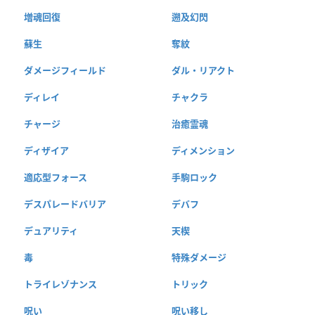
増魂回復
遡及幻閃
蘇生
奪紋
ダメージフィールド
ダル・リアクト
ディレイ
チャクラ
チャージ
治癒霊魂
ディザイア
ディメンション
適応型フォース
手駒ロック
デスパレードバリア
デバフ
デュアリティ
天楔
毒
特殊ダメージ
トライレゾナンス
トリック
呪い
呪い移し