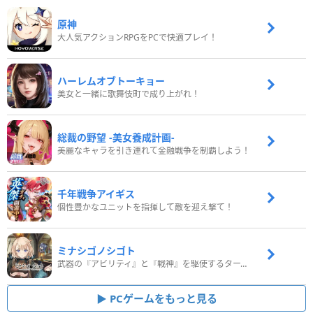
原神
大人気アクションRPGをPCで快適プレイ！
ハーレムオブトーキョー
美女と一緒に歌舞伎町で成り上がれ！
総裁の野望 -美女養成計画-
美麗なキャラを引き連れて金融戦争を制覇しよう！
千年戦争アイギス
個性豊かなユニットを指揮して敵を迎え撃て！
ミナシゴノシゴト
武器の『アビリティ』と『戦神』を駆使するターン制コマンドバトルRPG！
PCゲームをもっと見る