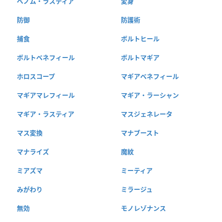
ベノム・ラスティア
変身
防御
防護術
捕食
ボルトヒール
ボルトベネフィール
ボルトマギア
ホロスコープ
マギアベネフィール
マギアマレフィール
マギア・ラーシャン
マギア・ラスティア
マスジェネレータ
マス変換
マナブースト
マナライズ
魔紋
ミアズマ
ミーティア
みがわり
ミラージュ
無効
モノレゾナンス