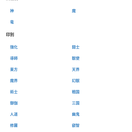
神
魔
竜
印別
強化
闘士
導師
獣使
東方
天界
魔界
幻獣
術士
戦国
御伽
三国
人道
幽鬼
修羅
叡智