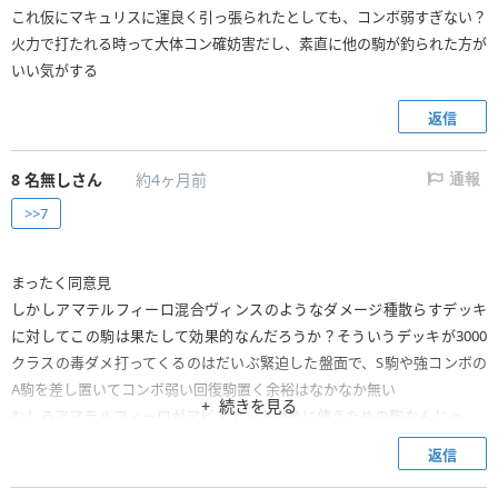
これ仮にマキュリスに運良く引っ張られたとしても、コンボ弱すぎない？
火力で打たれる時って大体コン確妨害だし、素直に他の駒が釣られた方が
いい気がする
返信
8
名無しさん
約4ヶ月前
通報
>>7
まったく同意見
しかしアマテルフィーロ混合ヴィンスのようなダメージ種散らすデッキ
に対してこの駒は果たして効果的なんだろうか？そういうデッキが3000
クラスの毒ダメ打ってくるのはだいぶ緊迫した盤面で、S駒や強コンボの
A駒を差し置いてコンボ弱い回復駒置く余裕はなかなか無い
続きを見る
むしろアマテルフィーロがアビスデッキ虐めに使うための駒なんじゃ...。
実質マキュリス強化
返信