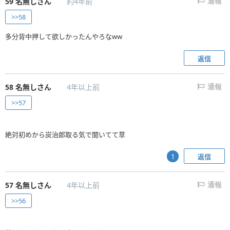
59
名無しさん
約4年前
通報
>>58
多分背中押して欲しかったんやろなww
返信
58
名無しさん
4年以上前
通報
>>57
絶対初めから炭治郎取る気で聞いてて草
返信
1
57
名無しさん
4年以上前
通報
>>56