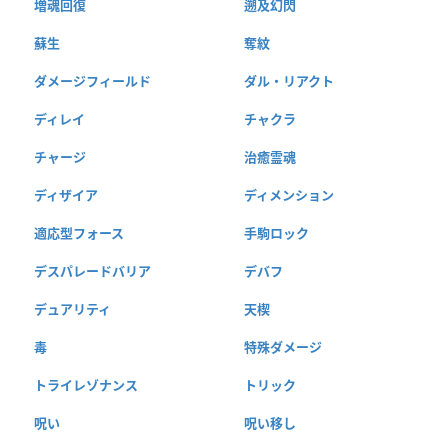
増魂回復
遡及幻閃
蘇生
奪紋
ダメージフィールド
ダル・リアクト
ディレイ
チャクラ
チャージ
治癒霊魂
ディザイア
ディメンション
適応型フォース
手駒ロック
デスパレードバリア
デバフ
デュアリティ
天楔
毒
特殊ダメージ
トライレゾナンス
トリック
呪い
呪い移し