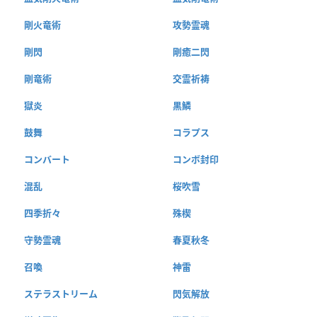
剛火竜術
攻勢霊魂
剛閃
剛癒二閃
剛竜術
交霊祈祷
獄炎
黒鱗
鼓舞
コラプス
コンバート
コンボ封印
混乱
桜吹雪
四季折々
殊楔
守勢霊魂
春夏秋冬
召喚
神雷
ステラストリーム
閃気解放