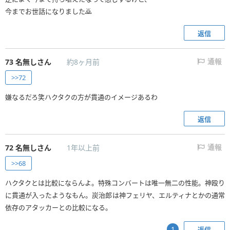
今までお世話になりました🙇
返信
73
名無しさん
約8ヶ月前
通報
>>72
嫌なるだろ笑ハクタクの方が貫通のイメージあるわ
返信
72
名無しさん
1年以上前
通報
>>68
ハクタクとは比較にならんよ。特殊コンバートは唯一無二の性能。神殴り
に貫通が入ったようなもん。炭治郎は神フェリヤ、エルティナとかの通常
依存のアタッカーとの比較になる。
返信
1