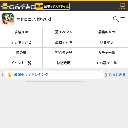
オセロニア攻略Wiki
攻略TOP
夏イベント
最強キャラ
デッキレシピ
最強デッキ
リセマラ
白の塔
初心者必見
ガチャ一覧
イベント一覧
決戦攻略
Tier表ツール
最強デッキランキング
もっとみる
コストリ
1
2