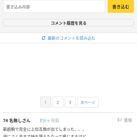
書き込む
コメント履歴を見る
最新のコメントを読み込む
1
2
3
次ページ
74
名無しさん
約6ヶ月前
通報
新超駒で完全に上位互換が出てしまった、、、
逆によく今まで持ち堪えたなって感じするけど、