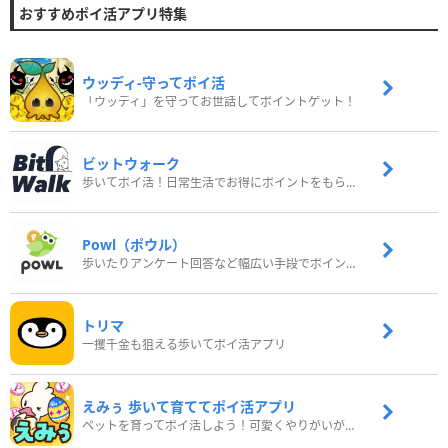
おすすめポイ活アプリ特集
ウッディ‐守ってポイ活
「ウッディ」を守ってお世話してポイントゲット！
ビットウォーク
歩いてポイ活！日常生活でお得にポイントをもらおう
Powl（ポウル）
歩いたりアンケート回答など幅広い手段でポイントをゲット
トリマ
一攫千金も狙える歩いてポイ活アプリ
えみぅ 歩いて育ててポイ活アプリ
ペットを育ってポイ活しよう！可愛くやりがいがある新感覚アプリ