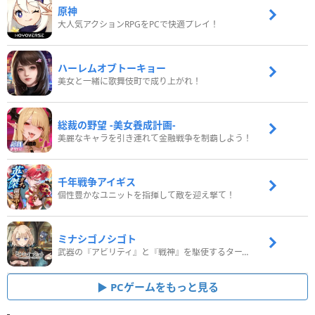
原神
大人気アクションRPGをPCで快適プレイ！
ハーレムオブトーキョー
美女と一緒に歌舞伎町で成り上がれ！
総裁の野望 -美女養成計画-
美麗なキャラを引き連れて金融戦争を制覇しよう！
千年戦争アイギス
個性豊かなユニットを指揮して敵を迎え撃て！
ミナシゴノシゴト
武器の『アビリティ』と『戦神』を駆使するターン制コマンドバトルRPG！
PCゲームをもっと見る