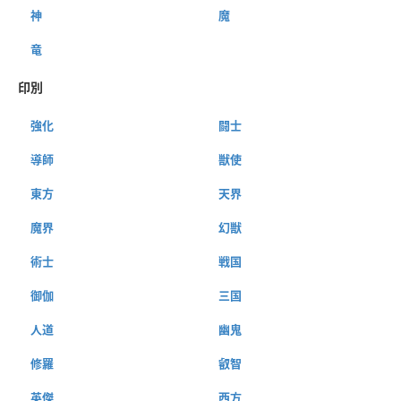
神
魔
竜
印別
強化
闘士
導師
獣使
東方
天界
魔界
幻獣
術士
戦国
御伽
三国
人道
幽鬼
修羅
叡智
英傑
西方