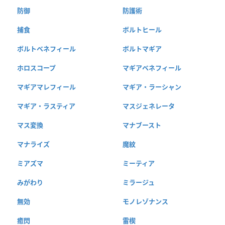
防御
防護術
捕食
ボルトヒール
ボルトベネフィール
ボルトマギア
ホロスコープ
マギアベネフィール
マギアマレフィール
マギア・ラーシャン
マギア・ラスティア
マスジェネレータ
マス変換
マナブースト
マナライズ
魔紋
ミアズマ
ミーティア
みがわり
ミラージュ
無効
モノレゾナンス
癒閃
雷楔