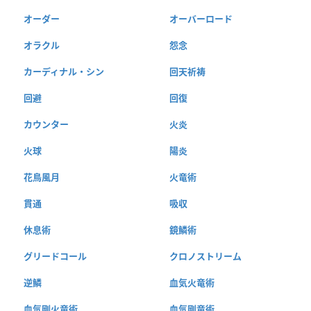
オーダー
オーバーロード
オラクル
怨念
カーディナル・シン
回天祈祷
回避
回復
カウンター
火炎
火球
陽炎
花鳥風月
火竜術
貫通
吸収
休息術
鏡鱗術
グリードコール
クロノストリーム
逆鱗
血気火竜術
血気剛火竜術
血気剛竜術