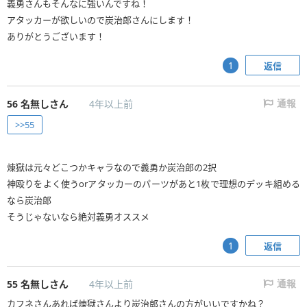
義勇さんもそんなに強いんですね！
アタッカーが欲しいので炭治郎さんにします！
ありがとうございます！
返信
1
56
名無しさん
4年以上前
通報
>>55
煉獄は元々どこつかキャラなので義勇か炭治郎の2択
神殴りをよく使うorアタッカーのパーツがあと1枚で理想のデッキ組める
なら炭治郎
そうじゃないなら絶対義勇オススメ
返信
1
55
名無しさん
4年以上前
通報
カフネさんあれば煉獄さんより炭治郎さんの方がいいですかね？