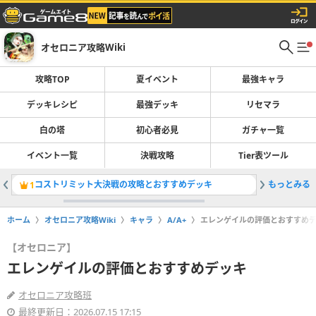
オセロニア攻略Wiki
攻略TOP
夏イベント
最強キャラ
デッキレシピ
最強デッキ
リセマラ
白の塔
初心者必見
ガチャ一覧
イベント一覧
決戦攻略
Tier表ツール
コストリミット大決戦の攻略とおすすめデッキ
もっとみる
最強デッ
1
2
ホーム
オセロニア攻略Wiki
キャラ
A/A+
エレンゲイルの評価とおすすめ
【オセロニア】
エレンゲイルの評価とおすすめデッキ
オセロニア攻略班
最終更新日：2026.07.15 17:15