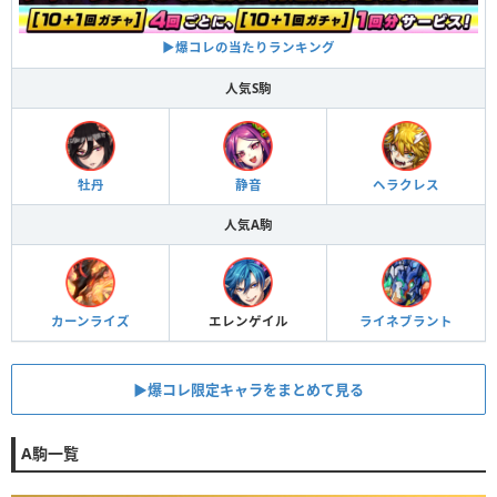
▶︎爆コレの当たりランキング
人気S駒
牡丹
静音
ヘラクレス
人気A駒
カーンライズ
エレンゲイル
ライネブラント
▶︎爆コレ限定キャラをまとめて見る
A駒一覧