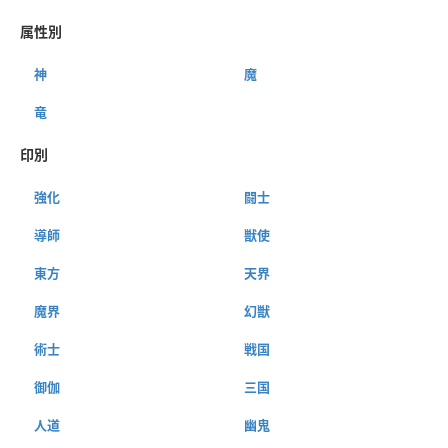
属性別
神
魔
竜
印別
強化
闘士
導師
獣使
東方
天界
魔界
幻獣
術士
戦国
御伽
三国
人道
幽鬼