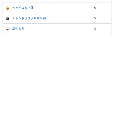
ヒヒイロカネ鋼
5
チャンドラヴァルマン鋼
5
幻牛の角
3