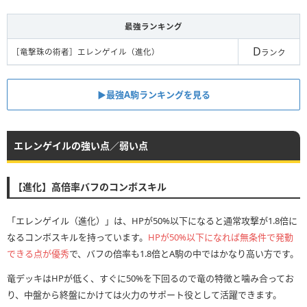
最強ランキング
D
［竜撃珠の術者］エレンゲイル（進化）
ランク
▶︎最強A駒ランキングを見る
エレンゲイルの強い点／弱い点
【進化】高倍率バフのコンボスキル
「エレンゲイル（進化）」は、HPが50%以下になると通常攻撃が1.8倍に
なるコンボスキルを持っています。
HPが50%以下になれば無条件で発動
できる点が優秀
で、バフの倍率も1.8倍とA駒の中ではかなり高い方です。
竜デッキはHPが低く、すぐに50%を下回るので竜の特徴と噛み合ってお
り、中盤から終盤にかけては火力のサポート役として活躍できます。