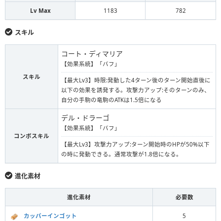
Lv Max
1183
782
スキル
コート・ディマリア
【効果系統】「バフ」
スキル
【最大Lv3】時限:発動した4ターン後のターン開始直後に
以下の効果を誘発する。攻撃力アップ:そのターンのみ、
自分の手駒の竜駒のATKは1.5倍になる
デル・ドラーゴ
【効果系統】「バフ」
コンボスキル
【最大Lv3】攻撃力アップ:ターン開始時のHPが50%以下
の時に発動できる。通常攻撃が1.8倍になる。
進化素材
進化素材
必要数
カッパーインゴット
5