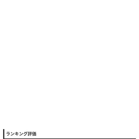
【
バフ
】
スキル
4ターン後1.5倍バフ
【
バフ
】
コンボ
HP50％以下で1.8倍バフ
ランキング評価