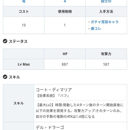
竜
A
闘士印
コスト
使用制限
入手方法
・
ガチャ常設キャラ
10
1
・
爆コレ
ステータス
HP
攻撃力
Lv Max
887
587
スキル
コート・ディマリア
【効果系統】「バフ」
スキル
【最大Lv2】時限:発動した4ターン後のターン開始直後に
以下の効果を誘発する。攻撃力アップ:そのターンのみ、
自分の手駒の竜駒のATKは1.4倍になる
デル・ドラーゴ