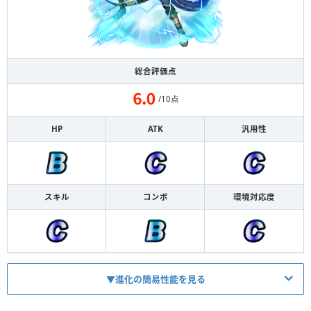
総合評価点
/10点
HP
ATK
汎用性
スキル
コンボ
環境対応度
▼進化の簡易性能を見る
HP
1183
ATK
782