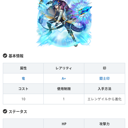
基本情報
属性
レアリティ
印
竜
A+
闘士印
コスト
使用制限
入手方法
10
1
エレンゲイルから進化
ステータス
HP
攻撃力