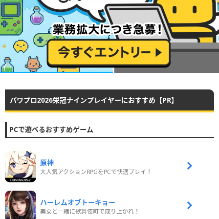
パワプロ2026栄冠ナインプレイヤーにおすすめ【PR】
PCで遊べるおすすめゲーム
原神
大人気アクションRPGをPCで快適プレイ！
ハーレムオブトーキョー
美女と一緒に歌舞伎町で成り上がれ！