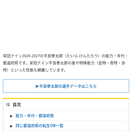
栄冠ナイン2026-2027の平良拳太郎（たいら けんたろう）の能力・年代・
都道府県です。栄冠ナイン平良拳太郎の星や特殊能力（金特・青特・赤
特）といった性能も網羅しています。
▶︎平良拳太郎の選手データはこちら
目次
能力・年代・都道府県
同じ都道府県の転生OB一覧