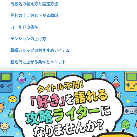
高校名の変え方と設定方法
評判の上げ方と下がる原因
コールドの条件
テンションの上げ方
戦績ショップのおすすめアイテム
超名門に上がる条件とメリット