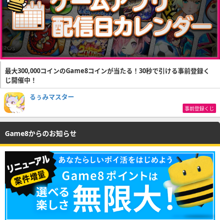
最大300,000コインのGame8コインが当たる！30秒で引ける事前登録く
じ開催中！
るぅみマスター
事前登録くじ
Game8からのお知らせ