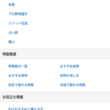
本屋
プロ野球選手
ミゾット社員
占い師
職人
特能関連
特殊能力一覧
おすすめ金特
おすすめ青特
赤特の消し方
試合で取れる特能
合宿で取れる特能
お役立ち情報
DLCおすすめと購入方法