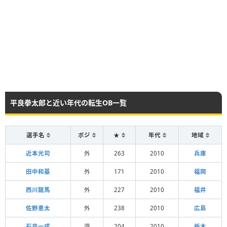
平良拳太郎と近い年代の転生OB一覧
選手名
ポジ
★
年代
地域
近本光司
外
263
2010
兵庫
田中和基
外
171
2010
福岡
西川龍馬
外
227
2010
福井
佐野恵太
外
238
2010
広島
石井一成
遊
204
2010
栃木