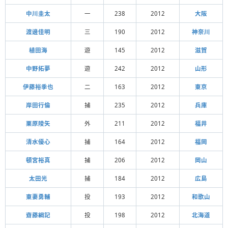
中川圭太
一
238
2012
大阪
渡邊佳明
三
190
2012
神奈川
植田海
遊
145
2012
滋賀
中野拓夢
遊
242
2012
山形
伊藤裕季也
二
163
2012
東京
岸田行倫
捕
235
2012
兵庫
栗原陵矢
外
211
2012
福井
清水優心
捕
164
2012
福岡
頓宮裕真
捕
206
2012
岡山
太田光
捕
184
2012
広島
東妻勇輔
投
193
2012
和歌山
齋藤綱記
投
198
2012
北海道