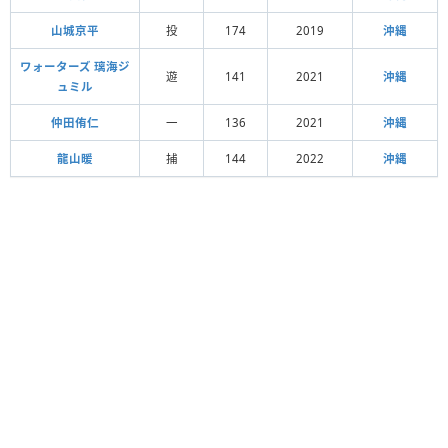
山城京平
投
174
2019
沖縄
ワォーターズ 璃海ジ
遊
141
2021
沖縄
ュミル
仲田侑仁
一
136
2021
沖縄
龍山暖
捕
144
2022
沖縄