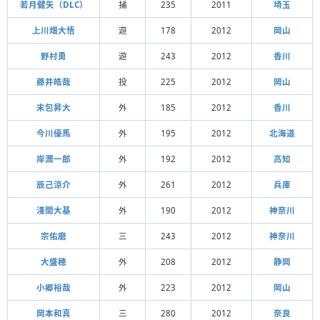
若月健矢（DLC）
捕
235
2011
埼玉
上川畑大悟
遊
178
2012
岡山
野村勇
遊
243
2012
香川
藤井皓哉
投
225
2012
岡山
末包昇大
外
185
2012
香川
今川優馬
外
195
2012
北海道
岸潤一郎
外
192
2012
高知
辰己涼介
外
261
2012
兵庫
淺間大基
外
190
2012
神奈川
宗佑磨
三
243
2012
神奈川
大盛穂
外
208
2012
静岡
小郷裕哉
外
223
2012
岡山
岡本和真
三
280
2012
奈良