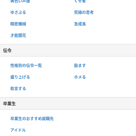
黄色い声援
くせ者
ゆさぶる
究極の思考
精密機械
急成長
才能開花
伝令
性格別の伝令一覧
励ます
盛り上げる
ホメる
助言する
卒業生
卒業生のおすすめ就職先
アイドル