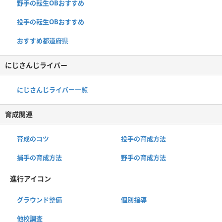
野手の転生OBおすすめ
投手の転生OBおすすめ
おすすめ都道府県
にじさんじライバー
にじさんじライバー一覧
育成関連
育成のコツ
投手の育成方法
捕手の育成方法
野手の育成方法
進行アイコン
グラウンド整備
個別指導
他校調査