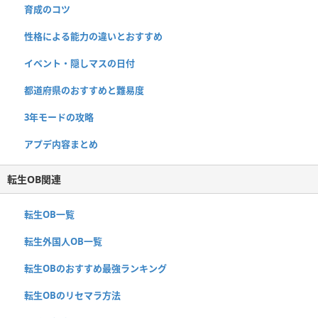
育成のコツ
性格による能力の違いとおすすめ
イベント・隠しマスの日付
都道府県のおすすめと難易度
3年モードの攻略
アプデ内容まとめ
転生OB関連
転生OB一覧
転生外国人OB一覧
転生OBのおすすめ最強ランキング
転生OBのリセマラ方法