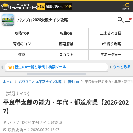
パワプロ2026栄冠ナイン攻略
攻略TOP
転生OB
止まるべき日
育成のコツ
都道府県
3年縛り攻略
性格
スカウト
マネージャー
転生OB一覧と年代｜検索ツール
もっとみる
止まるべ
1
2
ホーム
パワプロ2026栄冠ナイン攻略
転生OB
平良拳太郎の能力・年代・都道府県【
【栄冠ナイン】
平良拳太郎の能力・年代・都道府県【2026-202
7】
パワプロ2026栄冠ナイン攻略班
最終更新日：2026.06.30 12:07