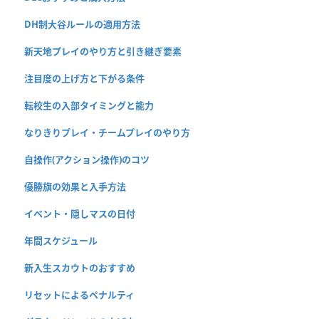
DH制大谷ルールの適用方法
新天地プレイのやり方と引き継ぎ要素
注目度の上げ方と下がる条件
転校生の入部タイミングと能力
なりきりプレイ・チームプレイのやり方
自操作(アクション操作)のコツ
優勝旗の効果と入手方法
イベント・隠しマスの日付
年間スケジュール
新入生スカウトのおすすめ
リセットによるペナルティ