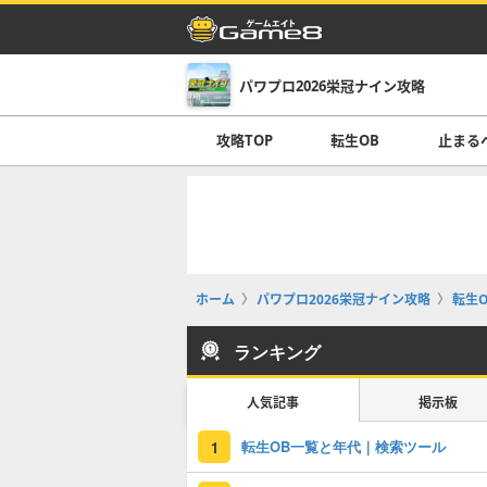
パワプロ2026栄冠ナイン攻略
攻略TOP
転生OB
止まる
ホーム
パワプロ2026栄冠ナイン攻略
転生O
ランキング
人気記事
掲示板
転生OB一覧と年代｜検索ツール
1