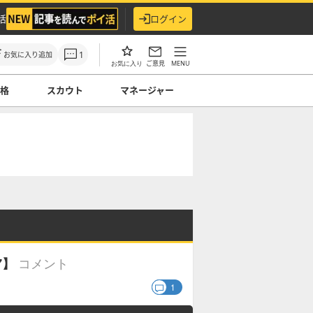
活
ログイン
1
お気に入り追加
ご意見
MENU
お気に入り
性格
スカウト
マネージャー
コメント
7】
1