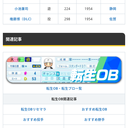
小池兼司
遊
224
1954
静岡
権藤博（DLC）
投
298
1954
佐賀
関連記事
転生OB・転生プロ一覧
転生OB関連記事
転生OBリセマラ
おすすめ転生OB
おすすめ投手
おすすめ野手