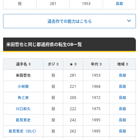
投
281
1953
鳥取
過去作での能力はこちら
米田哲也と同じ都道府県の転生OB一覧
選手名
ポジ
★
年代
地域
米田哲也
投
281
1953
鳥取
小林繁
投
221
1968
鳥取
角三男
投
200
1972
鳥取
川口和久
投
222
1975
鳥取
能見篤史
投
242
1995
鳥取
能見篤史（DLC）
投
262
1995
鳥取