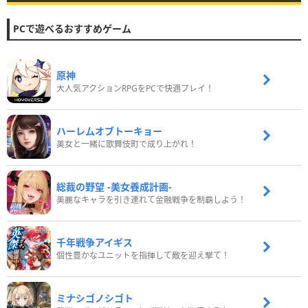
PCで遊べるおすすめゲーム
原神
大人気アクションRPGをPCで快適プレイ！
ハーレムオブトーキョー
美女と一緒に歌舞伎町で成り上がれ！
総裁の野望 -美女養成計画-
美麗なキャラを引き連れて金融戦争を制覇しよう！
千年戦争アイギス
個性豊かなユニットを指揮して敵を迎え撃て！
ミナシゴノシゴト