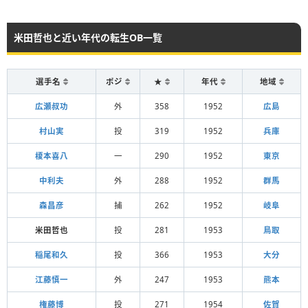
米田哲也と近い年代の転生OB一覧
選手名
ポジ
★
年代
地域
広瀬叔功
外
358
1952
広島
村山実
投
319
1952
兵庫
榎本喜八
一
290
1952
東京
中利夫
外
288
1952
群馬
森昌彦
捕
262
1952
岐阜
米田哲也
投
281
1953
鳥取
稲尾和久
投
366
1953
大分
江藤慎一
外
247
1953
熊本
権藤博
投
271
1954
佐賀