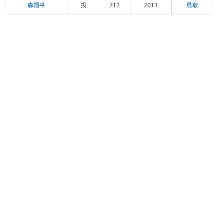
森翔平
投
212
2013
鳥取