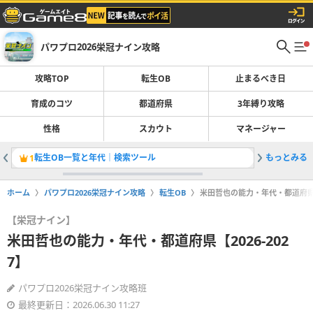
パワプロ2026栄冠ナイン攻略
攻略TOP
転生OB
止まるべき日
育成のコツ
都道府県
3年縛り攻略
性格
スカウト
マネージャー
転生OB一覧と年代｜検索ツール
もっとみる
止まるべ
1
2
ホーム
パワプロ2026栄冠ナイン攻略
転生OB
米田哲也の能力・年代・都道府県【2
【栄冠ナイン】
米田哲也の能力・年代・都道府県【2026-202
7】
パワプロ2026栄冠ナイン攻略班
最終更新日：2026.06.30 11:27