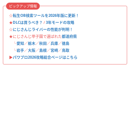
ピックアップ情報
☆
転生OB検索ツールを2026年版に更新！
★
DLCは買うべき？
/
3年モードの攻略
☆
にじさんじライバーの性能が判明！
★にじさんじ甲子園で選ばれた
都道府県
└
愛知
／
栃木
／
秋田
／
兵庫
／
徳島
└
岩手
／
大阪
／
島根
／
宮崎
／
鳥取
▶︎
パワプロ2026攻略総合ページはこちら