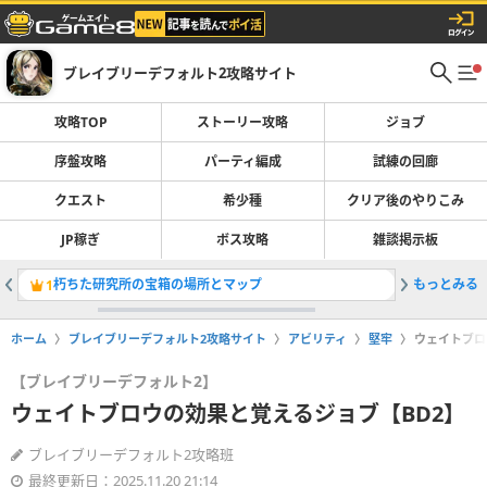
ブレイブリーデフォルト2攻略サイト
攻略TOP
ストーリー攻略
ジョブ
序盤攻略
パーティ編成
試練の回廊
クエスト
希少種
クリア後のやりこみ
JP稼ぎ
ボス攻略
雑談掲示板
朽ちた研究所の宝箱の場所とマップ
もっとみる
6章「ふ
1
2
ホーム
ブレイブリーデフォルト2攻略サイト
アビリティ
堅牢
ウェイトブロ
【ブレイブリーデフォルト2】
ウェイトブロウの効果と覚えるジョブ【BD2】
ブレイブリーデフォルト2攻略班
最終更新日：2025.11.20 21:14