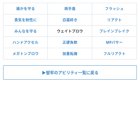
誰かを守る
両手盾
フラッシュ
勇気を耐性に
白霜砕き
リアクト
みんなを守る
ウェイトブロウ
ブレインブレイク
ハンドアクセル
正硬負軟
MPパサー
メガトンブロウ
加重転魔
フルリアクト
▶︎堅牢のアビリティ一覧に戻る