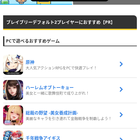
ブレイブリーデフォルト2プレイヤーにおすすめ【PR】
PCで遊べるおすすめゲーム
原神
大人気アクションRPGをPCで快適プレイ！
ハーレムオブトーキョー
美女と一緒に歌舞伎町で成り上がれ！
総裁の野望 -美女養成計画-
美麗なキャラを引き連れて金融戦争を制覇しよう！
千年戦争アイギス