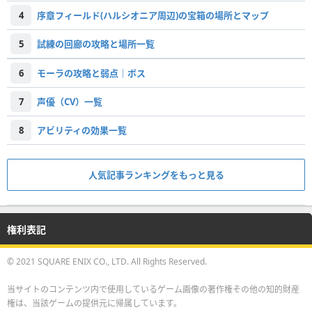
4
序章フィールド(ハルシオニア周辺)の宝箱の場所とマップ
5
試練の回廊の攻略と場所一覧
6
モーラの攻略と弱点｜ボス
7
声優（CV）一覧
8
アビリティの効果一覧
人気記事ランキングをもっと見る
権利表記
© 2021 SQUARE ENIX CO., LTD. All Rights Reserved.
当サイトのコンテンツ内で使用しているゲーム画像の著作権その他の知的財産
権は、当該ゲームの提供元に帰属しています。