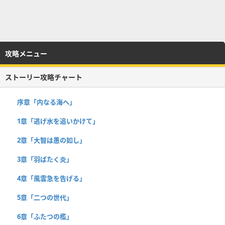
攻略メニュー
ストーリー攻略チャート
序章「内なる海へ」
1章「逃げ水を追いかけて」
2章「大智は愚の如し」
3章「羽ばたく炎」
4章「風雲急を告げる」
5章「二つの世代」
6章「ふたつの檻」