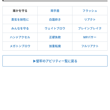
誰かを守る
両手盾
フラッシュ
勇気を耐性に
白霜砕き
リアクト
みんなを守る
ウェイトブロウ
ブレインブレイク
ハンドアクセル
正硬負軟
MPパサー
メガトンブロウ
加重転魔
フルリアクト
▶︎堅牢のアビリティ一覧に戻る