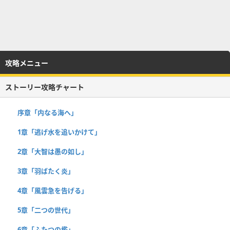
攻略メニュー
ストーリー攻略チャート
序章「内なる海へ」
1章「逃げ水を追いかけて」
2章「大智は愚の如し」
3章「羽ばたく炎」
4章「風雲急を告げる」
5章「二つの世代」
6章「ふたつの檻」