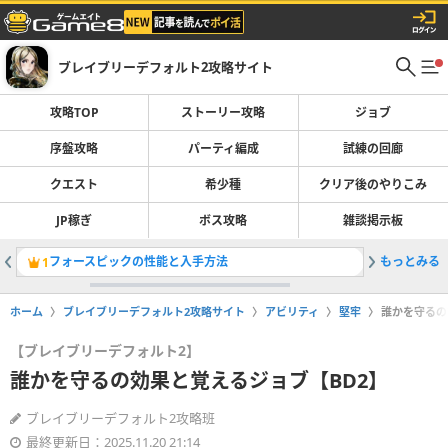
ブレイブリーデフォルト2攻略サイト
攻略TOP
ストーリー攻略
ジョブ
序盤攻略
パーティ編成
試練の回廊
クエスト
希少種
クリア後のやりこみ
JP稼ぎ
ボス攻略
雑談掲示板
フォースピックの性能と入手方法
もっとみる
グランの
1
2
ホーム
ブレイブリーデフォルト2攻略サイト
アビリティ
堅牢
誰かを守るの
【ブレイブリーデフォルト2】
誰かを守るの効果と覚えるジョブ【BD2】
ブレイブリーデフォルト2攻略班
最終更新日：2025.11.20 21:14