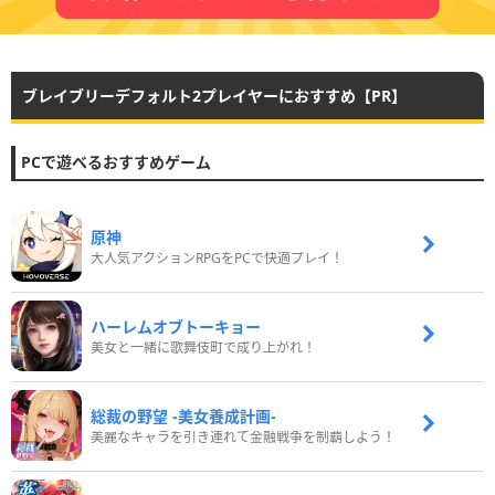
ブレイブリーデフォルト2プレイヤーにおすすめ【PR】
PCで遊べるおすすめゲーム
原神
大人気アクションRPGをPCで快適プレイ！
ハーレムオブトーキョー
美女と一緒に歌舞伎町で成り上がれ！
総裁の野望 -美女養成計画-
美麗なキャラを引き連れて金融戦争を制覇しよう！