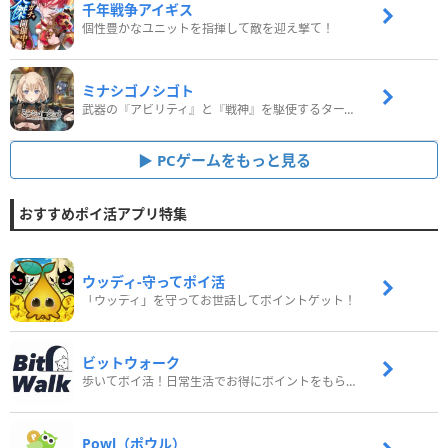
千年戦争アイギス
個性豊かなユニットを指揮して敵を迎え撃て！
ミナシゴノシゴト
武器の『アビリティ』と『戦神』を駆使するターン制コマンドバトルRPG！
PCゲームをもっと見る
おすすめポイ活アプリ特集
ウッディ‐守ってポイ活
「ウッディ」を守ってお世話してポイントゲット！
ビットウォーク
歩いてポイ活！日常生活でお得にポイントをもらおう
Powl（ポウル）