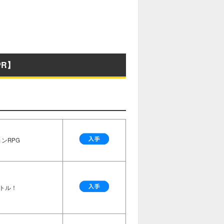
R】
ンRPG
トル！