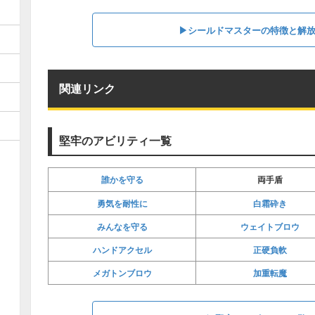
▶︎シールドマスターの特徴と解
関連リンク
堅牢のアビリティ一覧
誰かを守る
両手盾
勇気を耐性に
白霜砕き
みんなを守る
ウェイトブロウ
ハンドアクセル
正硬負軟
メガトンブロウ
加重転魔