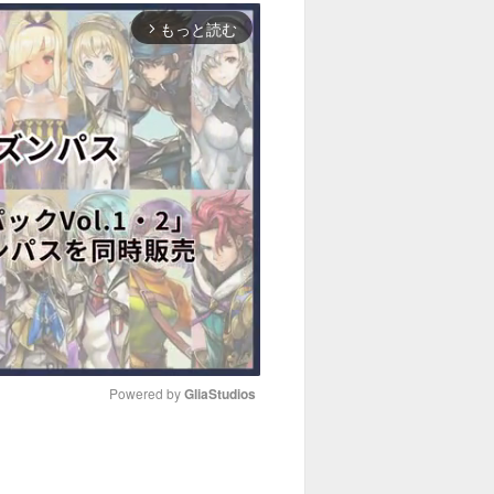
もっと読む
arrow_forward_ios
Powered by 
GliaStudios
M
u