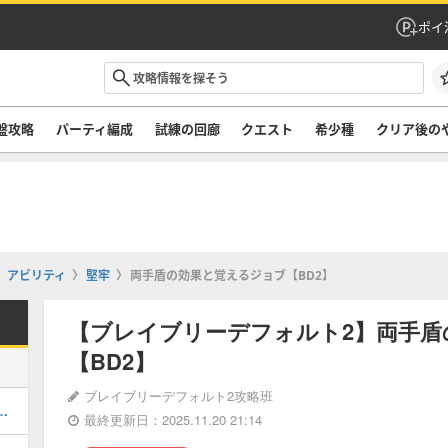
ポイ
盤攻略
パーティ編成
試練の回廊
クエスト
希少種
クリア後の
アビリティ
堅牢
両手盾の効果と覚えるジョブ【BD2】
【ブレイブリーデフォルト2】両手盾
【BD2】
ブレイブリーデフォルト2攻略班
」の攻略チャート｜ストーリー
最終更新日：2025.11.20 21:14