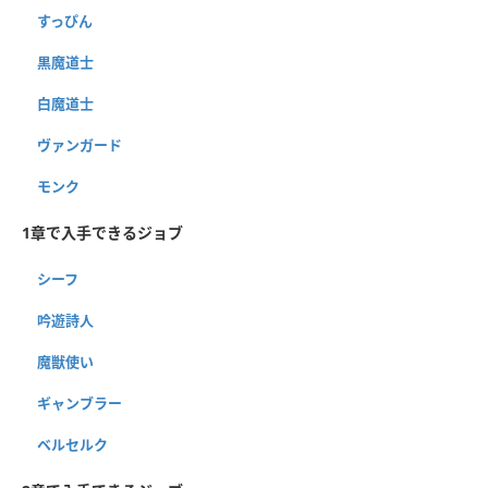
すっぴん
黒魔道士
白魔道士
ヴァンガード
モンク
1章で入手できるジョブ
シーフ
吟遊詩人
魔獣使い
ギャンブラー
ベルセルク