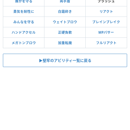
誰かを守る
両手盾
フラッシュ
勇気を耐性に
白霜砕き
リアクト
みんなを守る
ウェイトブロウ
ブレインブレイク
ハンドアクセル
正硬負軟
MPパサー
メガトンブロウ
加重転魔
フルリアクト
▶︎堅牢のアビリティ一覧に戻る