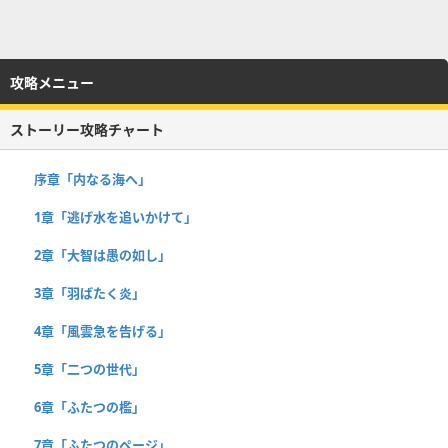
攻略メニュー
ストーリー攻略チャート
序章「内なる海へ」
1章「逃げ水を追いかけて」
2章「大智は愚の如し」
3章「羽ばたく炎」
4章「風雲急を告げる」
5章「二つの世代」
6章「ふたつの檻」
7章「ふたつのページ」