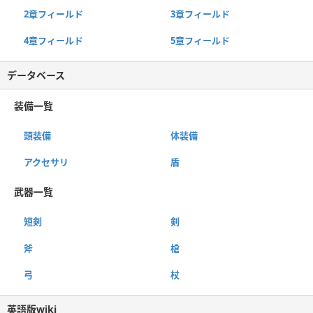
2章フィールド
3章フィールド
4章フィールド
5章フィールド
データベース
装備一覧
頭装備
体装備
アクセサリ
盾
武器一覧
短剣
剣
斧
槍
弓
杖
英語版wiki