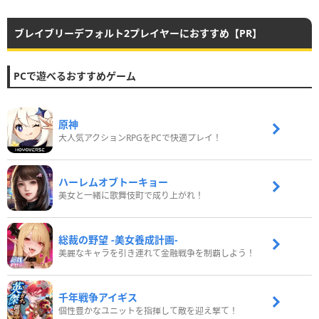
ブレイブリーデフォルト2プレイヤーにおすすめ【PR】
PCで遊べるおすすめゲーム
原神
大人気アクションRPGをPCで快適プレイ！
ハーレムオブトーキョー
美女と一緒に歌舞伎町で成り上がれ！
総裁の野望 -美女養成計画-
美麗なキャラを引き連れて金融戦争を制覇しよう！
千年戦争アイギス
個性豊かなユニットを指揮して敵を迎え撃て！