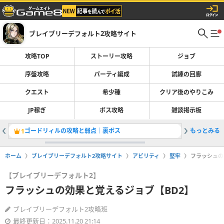
ブレイブリーデフォルト2攻略サイト
攻略TOP
ストーリー攻略
ジョブ
序盤攻略
パーティ編成
試練の回廊
クエスト
希少種
クリア後のやりこみ
JP稼ぎ
ボス攻略
雑談掲示板
ゴードリィルの攻略と弱点｜裏ボス
もっとみる
ジョブ一
1
2
ホーム
ブレイブリーデフォルト2攻略サイト
アビリティ
堅牢
フラッシュの
【ブレイブリーデフォルト2】
フラッシュの効果と覚えるジョブ【BD2】
ブレイブリーデフォルト2攻略班
最終更新日：2025.11.20 21:14