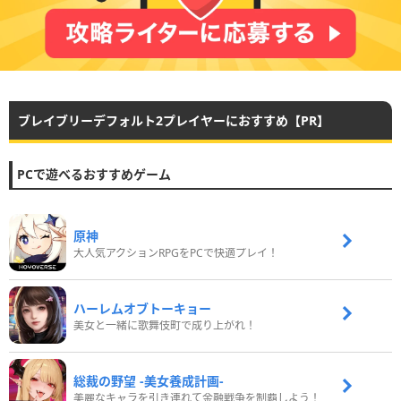
ブレイブリーデフォルト2プレイヤーにおすすめ【PR】
PCで遊べるおすすめゲーム
原神
大人気アクションRPGをPCで快適プレイ！
ハーレムオブトーキョー
美女と一緒に歌舞伎町で成り上がれ！
総裁の野望 -美女養成計画-
美麗なキャラを引き連れて金融戦争を制覇しよう！