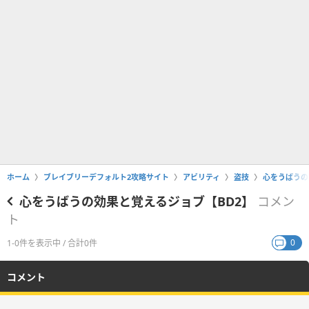
ホーム
ブレイブリーデフォルト2攻略サイト
アビリティ
盗技
心をうばうの
心をうばうの効果と覚えるジョブ【BD2】
コメン
ト
0
1-0件を表示中 / 合計0件
コメント