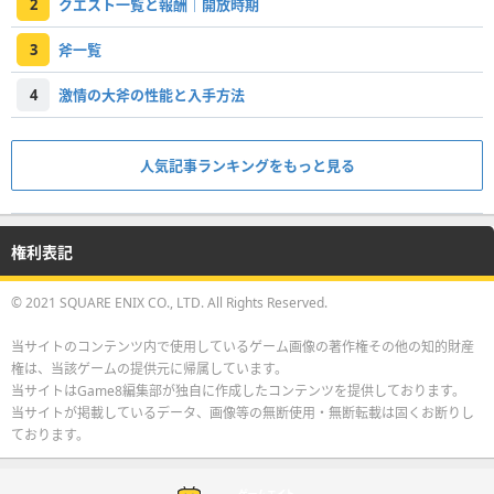
2
クエスト一覧と報酬｜開放時期
3
斧一覧
4
激情の大斧の性能と入手方法
人気記事ランキングをもっと見る
権利表記
© 2021 SQUARE ENIX CO., LTD. All Rights Reserved.
当サイトのコンテンツ内で使用しているゲーム画像の著作権その他の知的財産
権は、当該ゲームの提供元に帰属しています。
当サイトはGame8編集部が独自に作成したコンテンツを提供しております。
当サイトが掲載しているデータ、画像等の無断使用・無断転載は固くお断りし
ております。