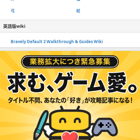
弓
杖
英語版wiki
Bravely Default 2 Walkthrough & Guides Wiki