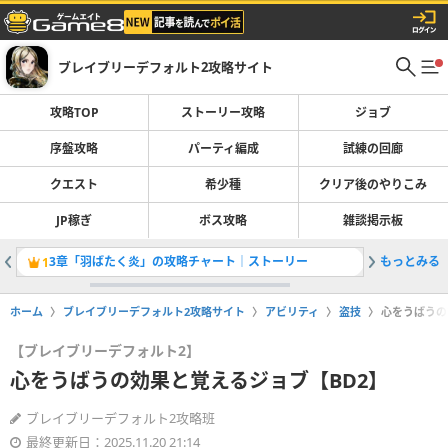
ブレイブリーデフォルト2攻略サイト
攻略TOP
ストーリー攻略
ジョブ
序盤攻略
パーティ編成
試練の回廊
クエスト
希少種
クリア後のやりこみ
JP稼ぎ
ボス攻略
雑談掲示板
3章「羽ばたく炎」の攻略チャート｜ストーリー
もっとみる
JP稼ぎ
1
2
ホーム
ブレイブリーデフォルト2攻略サイト
アビリティ
盗技
心をうばうの
【ブレイブリーデフォルト2】
心をうばうの効果と覚えるジョブ【BD2】
ブレイブリーデフォルト2攻略班
最終更新日：2025.11.20 21:14