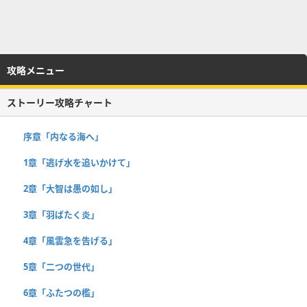
攻略メニュー
ストーリー攻略チャート
序章「内なる海へ」
1章「逃げ水を追いかけて」
2章「大智は愚の如し」
3章「羽ばたく炎」
4章「風雲急を告げる」
5章「二つの世代」
6章「ふたつの檻」