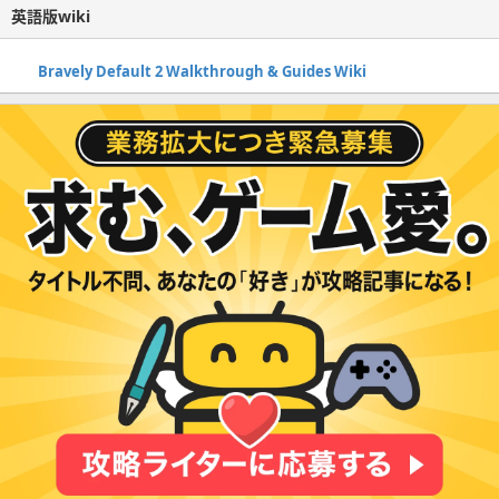
英語版wiki
Bravely Default 2 Walkthrough & Guides Wiki