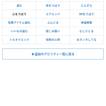
盗む
命をうばう
とんずら
心をうばう
エアエッジ
BPをうばう
攻撃アイテム強化
ぶんどる
神速瞬撃
いいもの盗む
寝こみ襲い
むしりとる
トルネドエッジ
短剣の心得
おネンネしてな
▶︎盗技のアビリティ一覧に戻る