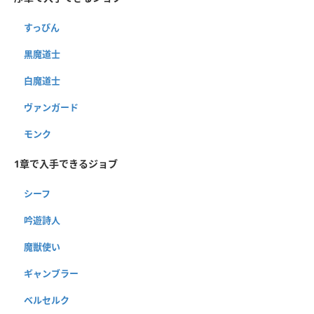
すっぴん
黒魔道士
白魔道士
ヴァンガード
モンク
1章で入手できるジョブ
シーフ
吟遊詩人
魔獣使い
ギャンブラー
ベルセルク