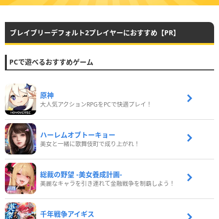
ブレイブリーデフォルト2プレイヤーにおすすめ【PR】
PCで遊べるおすすめゲーム
原神
大人気アクションRPGをPCで快適プレイ！
ハーレムオブトーキョー
美女と一緒に歌舞伎町で成り上がれ！
総裁の野望 -美女養成計画-
美麗なキャラを引き連れて金融戦争を制覇しよう！
千年戦争アイギス