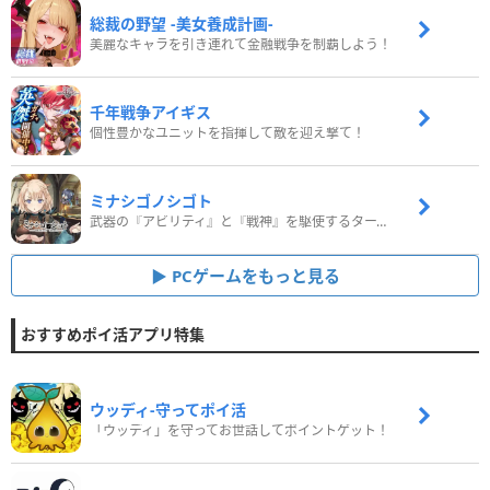
総裁の野望 -美女養成計画-
美麗なキャラを引き連れて金融戦争を制覇しよう！
千年戦争アイギス
個性豊かなユニットを指揮して敵を迎え撃て！
ミナシゴノシゴト
武器の『アビリティ』と『戦神』を駆使するターン制コマンドバトルRPG！
PCゲームをもっと見る
おすすめポイ活アプリ特集
ウッディ‐守ってポイ活
「ウッディ」を守ってお世話してポイントゲット！