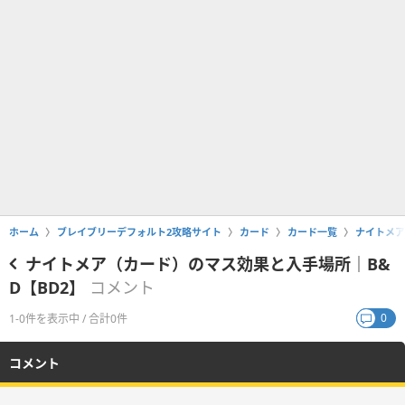
ホーム
ブレイブリーデフォルト2攻略サイト
カード
カード一覧
ナイトメア
ナイトメア（カード）のマス効果と入手場所｜B&
D【BD2】
コメント
0
1-0件を表示中 / 合計0件
コメント