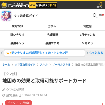
ウマ娘攻略ガイド
攻略TOP
ガチャ
育成論
新シナリオ
地域選択
7月チャンミ
最強キャラ
最強サポカ
リセマラ
新シナリオの地域選択おすすめ・トレセン軒
もっとみる
ラーメン
1
2
ホーム
ウマ娘攻略ガイド
スキル
ノーマルスキル
地固めの効果と取得可能
【ウマ娘】
地固めの効果と取得可能サポートカード
ウマ娘攻略班
最終更新日：2026.08.03 16:34
ピックアップ情報