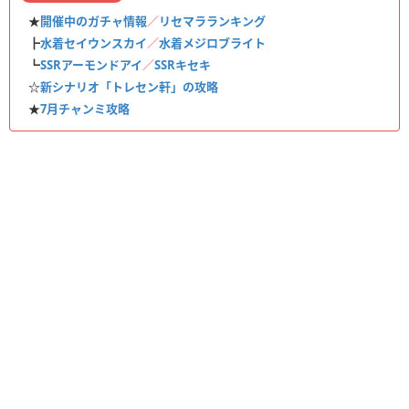
★
開催中のガチャ情報
／
リセマラランキング
┣
水着セイウンスカイ
／
水着メジロブライト
┗
SSRアーモンドアイ
／
SSRキセキ
☆
新シナリオ「トレセン軒」の攻略
★
7月チャンミ攻略