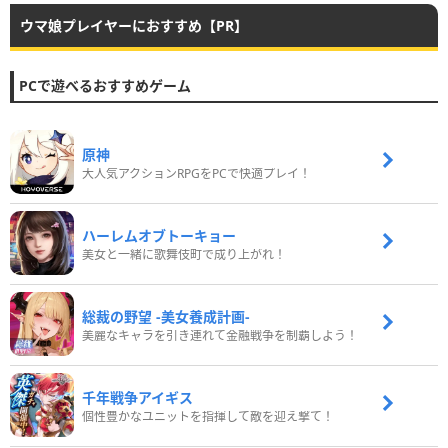
ウマ娘プレイヤーにおすすめ【PR】
PCで遊べるおすすめゲーム
原神
大人気アクションRPGをPCで快適プレイ！
ハーレムオブトーキョー
美女と一緒に歌舞伎町で成り上がれ！
総裁の野望 -美女養成計画-
美麗なキャラを引き連れて金融戦争を制覇しよう！
千年戦争アイギス
個性豊かなユニットを指揮して敵を迎え撃て！