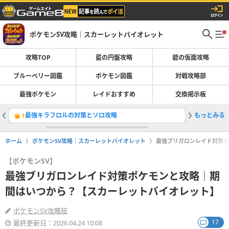
ポケモンSV攻略｜スカーレットバイオレット
攻略TOP
藍の円盤攻略
碧の仮面攻略
ブルーベリー図鑑
ポケモン図鑑
対戦攻略部
最強ポケモン
レイドおすすめ
交換掲示板
最強キラフロルの対策とソロ攻略
もっとみる
ポケモン
1
2
ホーム
ポケモンSV攻略｜スカーレットバイオレット
最強ブリガロンレイド対策ポ
【ポケモンSV】
最強ブリガロンレイド対策ポケモンと攻略｜期
間はいつから？【スカーレットバイオレット】
ポケモンSV攻略班
17
最終更新日：2026.04.24 10:08