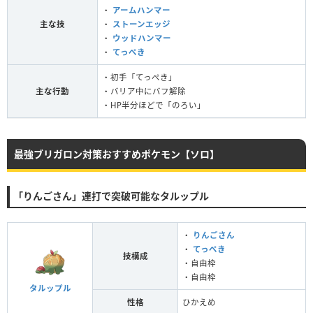
・
アームハンマー
主な技
・
ストーンエッジ
・
ウッドハンマー
・
てっぺき
・初手「てっぺき」
主な行動
・バリア中にバフ解除
・HP半分ほどで「のろい」
最強ブリガロン対策おすすめポケモン【ソロ】
「りんごさん」連打で突破可能なタルップル
・
りんごさん
・
てっぺき
技構成
・自由枠
・自由枠
タルップル
性格
ひかえめ