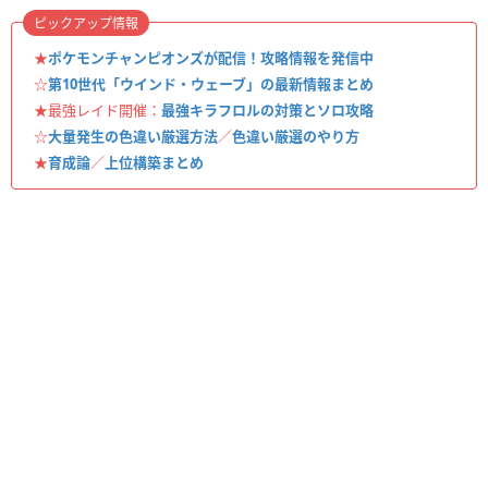
ピックアップ情報
★
ポケモンチャンピオンズが配信！攻略情報を発信中
☆
第10世代「ウインド・ウェーブ」の最新情報まとめ
★最強レイド開催：
最強キラフロルの対策とソロ攻略
☆
大量発生の色違い厳選方法
／
色違い厳選のやり方
★
育成論
／
上位構築まとめ