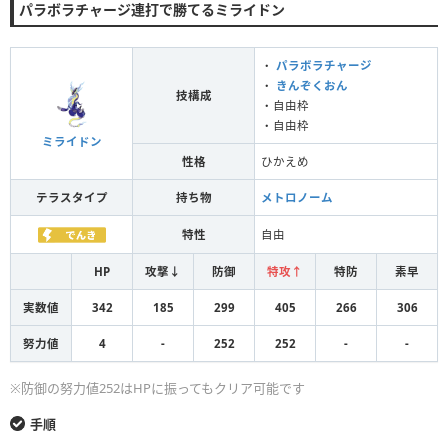
パラボラチャージ連打で勝てるミライドン
・
パラボラチャージ
・
きんぞくおん
技構成
・自由枠
・自由枠
ミライドン
性格
ひかえめ
テラスタイプ
持ち物
メトロノーム
特性
自由
HP
攻撃↓
防御
特攻↑
特防
素早
実数値
342
185
299
405
266
306
努力値
4
-
252
252
-
-
※防御の努力値252はHPに振ってもクリア可能です
手順