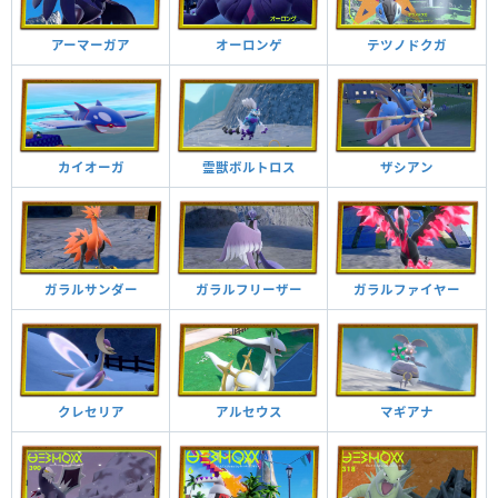
アーマーガア
オーロンゲ
テツノドクガ
カイオーガ
霊獣ボルトロス
ザシアン
ガラルサンダー
ガラルフリーザー
ガラルファイヤー
クレセリア
アルセウス
マギアナ