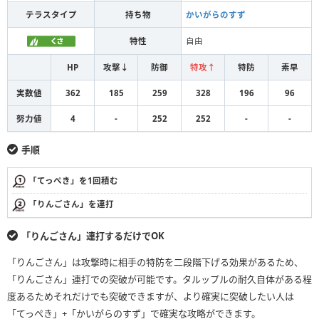
テラスタイプ
持ち物
かいがらのすず
特性
自由
HP
攻撃↓
防御
特攻↑
特防
素早
実数値
362
185
259
328
196
96
努力値
4
-
252
252
-
-
手順
「てっぺき」を1回積む
「りんごさん」を連打
「りんごさん」連打するだけでOK
「りんごさん」は攻撃時に相手の特防を二段階下げる効果があるため、
「りんごさん」連打での突破が可能です。タルップルの耐久自体がある程
度あるためそれだけでも突破できますが、より確実に突破したい人は
「てっぺき」+「かいがらのすず」で確実な攻略ができます。