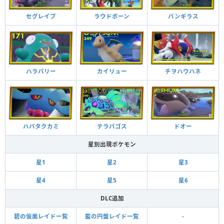
セグレイブ
ラウドボーン
バンギラス
ハラバリー
カイリュー
チヲハウハネ
ハバタクカミ
テラパゴス
ドオー
星別出現ポケモン
星1
星2
星3
星4
星5
星6
DLC追加
碧の仮面レイド一覧
藍の円盤レイド一覧
-