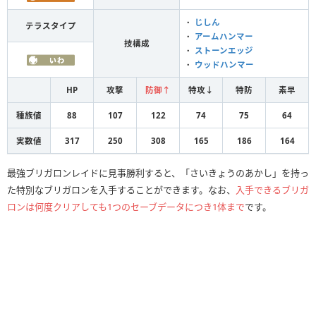
・
じしん
テラスタイプ
・
アームハンマー
技構成
・
ストーンエッジ
・
ウッドハンマー
HP
攻撃
防御↑
特攻↓
特防
素早
種族値
88
107
122
74
75
64
実数値
317
250
308
165
186
164
最強ブリガロンレイドに見事勝利すると、「さいきょうのあかし」を持っ
た特別なブリガロンを入手することができます。なお、
入手できるブリガ
ロンは何度クリアしても1つのセーブデータにつき1体まで
です。