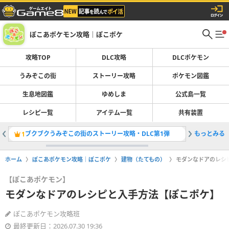
ぽこあポケモン攻略｜ぽこポケ
攻略TOP
DLC攻略
DLCポケモン
うみぞこの街
ストーリー攻略
ポケモン図鑑
生息地図鑑
ゆめしま
公式島一覧
レシピ一覧
アイテム一覧
共有装置
ブクブクうみぞこの街のストーリー攻略・DLC第1弾
もっとみる
DLCの
1
2
ホーム
ぽこあポケモン攻略｜ぽこポケ
建物（たてもの）
モダンなドアのレシ
【ぽこあポケモン】
モダンなドアのレシピと入手方法【ぽこポケ】
ぽこあポケモン攻略班
最終更新日：2026.07.30 19:36