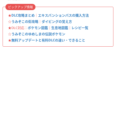
ピックアップ情報
★
DLC攻略まとめ
｜
エキスパンションパスの購入方法
☆
うみぞこの街攻略
｜
ダイビングの覚え方
★DLC対応：
ポケモン図鑑
｜
生息地図鑑
｜
レシピ一覧
☆
うみぞこのゆめしまの伝説ポケモン
★
無料アップデートと有料DLCの違い・できること