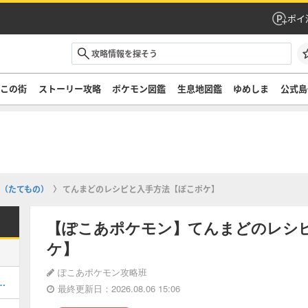
ポイ
ぞこの街
ストーリー攻略
ポケモン図鑑
生息地図鑑
ゆめしま
公式島
（たてもの）
てんまどのレシピと入手方法【ぽこポケ】
【ぽこあポケモン】てんまどのレシ
ケ】
ぽこあポケモン攻略班
街のストーリー攻略・DLC第1弾
最終更新日：2026.08.06 15:06