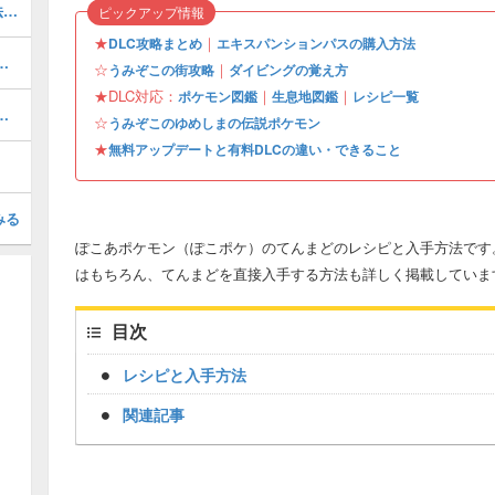
共有装置(きょうゆうそうち)の入手方法と使い道
ピックアップ情報
★
｜
DLC攻略まとめ
エキスパンションパスの購入方法
ぎょうの入手場所と使い道
☆
｜
うみぞこの街攻略
ダイビングの覚え方
★DLC対応：
｜
｜
ポケモン図鑑
生息地図鑑
レシピ一覧
・アイテム一覧と好きなポケモン
☆
うみぞこのゆめしまの伝説ポケモン
★
無料アップデートと有料DLCの違い・できること
みる
ぽこあポケモン（ぽこポケ）のてんまどのレシピと入手方法です
はもちろん、てんまどを直接入手する方法も詳しく掲載していま
目次
レシピと入手方法
関連記事