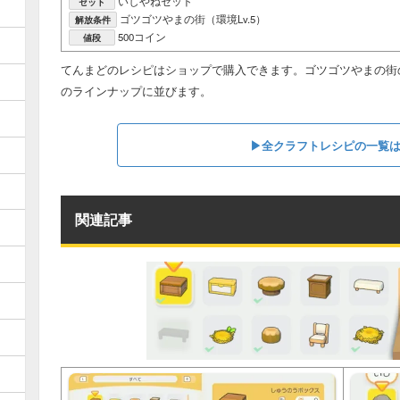
いしやねセット
セット
ゴツゴツやまの街（環境Lv.5）
解放条件
500コイン
値段
てんまどのレシピはショップで購入できます。ゴツゴツやまの街
のラインナップに並びます。
▶︎全クラフトレシピの一覧
関連記事