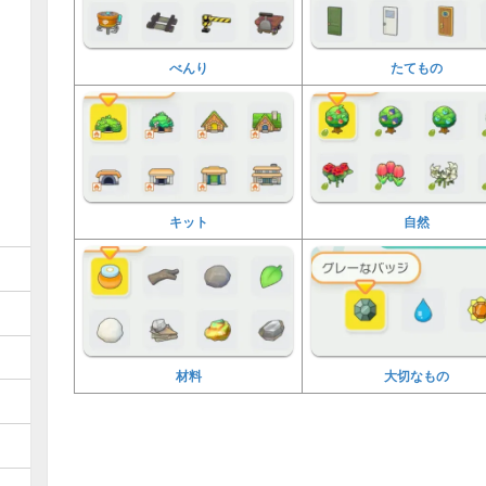
べんり
たてもの
キット
自然
材料
大切なもの