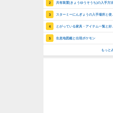
2
スターミーにん
3
とがっている家具
4
生息地図鑑と出現ポケモン
5
もっと