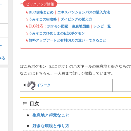
この街の行き方とできること
ピックアップ情報
★
｜
DLC攻略まとめ
エキスパンションパスの購入方法
☆
｜
うみぞこの街攻略
ダイビングの覚え方
★DLC対応：
｜
｜
ポケモン図鑑
生息地図鑑
レシピ一覧
☆
うみぞこのゆめしまの伝説ポケモン
★
無料アップデートと有料DLCの違い・できること
と有料DLCの違い・できること
みる
ぽこあポケモン（ぽこポケ）のハガネールの生息地と好きなもの
なことはもちろん、一人称まで詳しく掲載しています。
イワーク
◀
目次
生息地と得意なこと
好きな環境と作り方