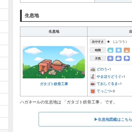
生息地
生息地
★ （ふつう）
出やすさ
時間
天気
どのう
×1
やまほりどうぐ
×1
ておしぐるま
ガタゴト鉄骨工事
×1
てっこつ
×3
ハガネールの生息地は 「ガタゴト鉄骨工事」 です。
▶︎生息地図鑑はこち