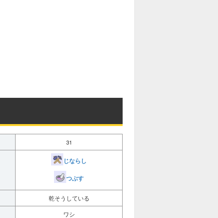
31
じならし
つぶす
乾そうしている
ワシ