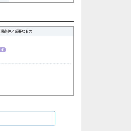
出現条件／必要なもの
ら