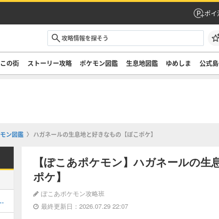
ポイ
ぞこの街
ストーリー攻略
ポケモン図鑑
生息地図鑑
ゆめしま
公式島
モン図鑑
ハガネールの生息地と好きなもの【ぽこポケ】
【ぽこあポケモン】ハガネールの生
ポケ】
ぽこあポケモン攻略班
街のストーリー攻略・DLC第1弾
最終更新日：2026.07.29 22:07