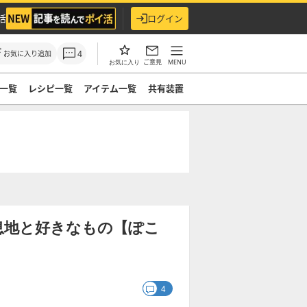
活
ログイン
4
お気に入り追加
ご意見
MENU
お気に入り
一覧
レシピ一覧
アイテム一覧
共有装置
息地と好きなもの【ぽこ
4