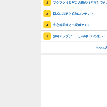
ブクブクうみぞ
2
DLCの攻略と追加コンテンツ
3
生息地図鑑と出現ポケモン
4
無料アップデート
5
もっと