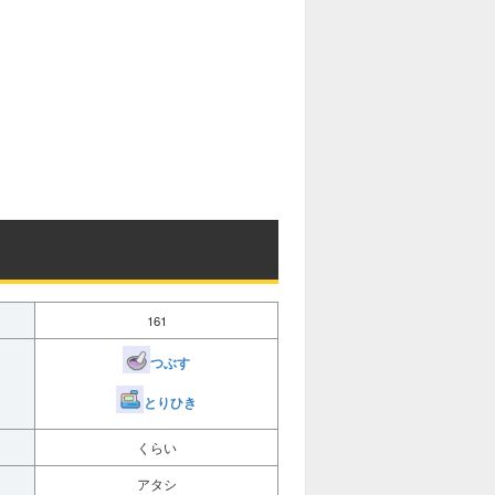
161
つぶす
とりひき
くらい
アタシ