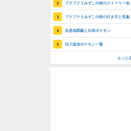
ブクブクうみぞこの
2
ブクブクうみぞ
3
生息地図鑑と出現ポケモン
4
DLC追加ポケモン一覧
5
もっと