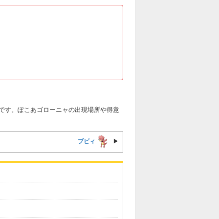
です。ぽこあゴローニャの出現場所や得意
ブビィ
▶︎