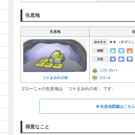
生息地
生息地
★★ （めずら
出やすさ
時間
天気
こけいわ
×1
コケ
コケまみれの岩
×4
ゴローニャの生息地は 「コケまみれの岩」 です。
▶︎生息地図鑑はこち
得意なこと