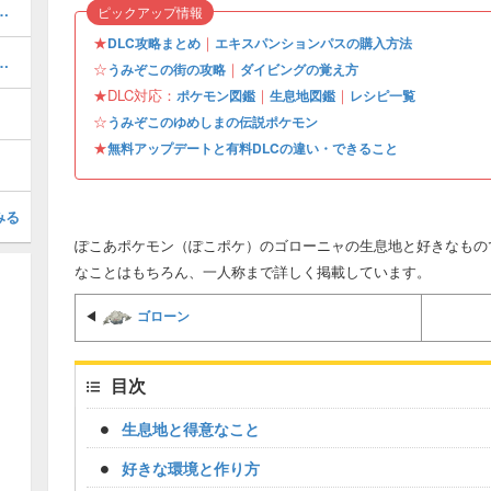
街のストーリー攻略・DLC第1弾
ピックアップ情報
★
｜
DLC攻略まとめ
エキスパンションパスの購入方法
この街の行き方と収集要素
☆
｜
うみぞこの街の攻略
ダイビングの覚え方
★DLC対応：
｜
｜
ポケモン図鑑
生息地図鑑
レシピ一覧
☆
うみぞこのゆめしまの伝説ポケモン
★
無料アップデートと有料DLCの違い・できること
みる
ぽこあポケモン（ぽこポケ）のゴローニャの生息地と好きなもの
なことはもちろん、一人称まで詳しく掲載しています。
ゴローン
◀
目次
生息地と得意なこと
好きな環境と作り方