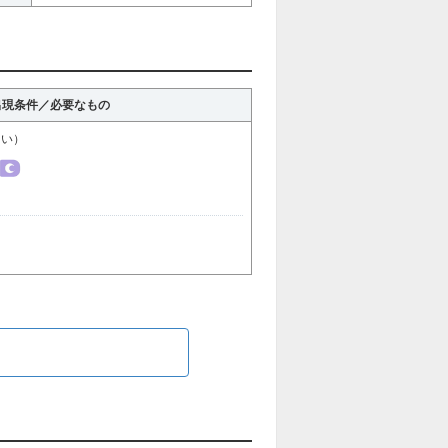
出現条件／必要なもの
しい）
ら