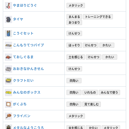
やまほりどうぐ
メタリック
まんまる
トレーニングできる
タイヤ
あつまり
こうぐセット
けんせつ
こんもりてつパイプ
ほっそり
けんせつ
かたい
ておしぐるま
土を感じる
けんせつ
かたい
おおきなかんきせん
けんせつ
クラフトだい
四角い
みんなのボックス
四角い
いれもの
みんなで使う
がくぶち
四角い
見て楽しむ
フライパン
メタリック
メタルなようこうろ
炎を感じる
かたい
メタリック