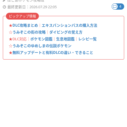
ぽこあポケモン攻略班
4
最終更新日：2026.07.29 22:05
ピックアップ情報
★
DLC攻略まとめ
｜
エキスパンションパスの購入方法
☆
うみぞこの街の攻略
｜
ダイビングの覚え方
★DLC対応：
ポケモン図鑑
｜
生息地図鑑
｜
レシピ一覧
☆
うみぞこのゆめしまの伝説ポケモン
★
無料アップデートと有料DLCの違い・できること