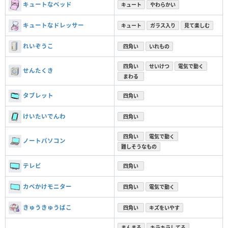
キュートなベッド
キュート
やわらかい
キュートなドレッサー
キュート
ガラス入り
見て楽しむ
れいぞうこ
四角い
いれもの
四角い
せいけつ
電気で動く
せんたくき
まわる
タブレット
四角い
けいたいでんわ
四角い
四角い
電気で動く
ノートパソコン
難しそうなもの
テレビ
四角い
カベかけモニター
四角い
電気で動く
きゅうきゅうばこ
四角い
キズをいやす
まんまる
キラキラしてる