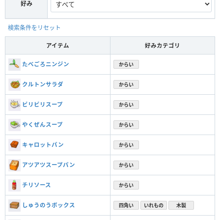
好み
検索条件をリセット
アイテム
好みカテゴリ
たべごろニンジン
からい
クルトンサラダ
からい
ビリビリスープ
からい
やくぜんスープ
からい
キャロットパン
からい
アツアツスープパン
からい
チリソース
からい
しゅうのうボックス
四角い
いれもの
木製