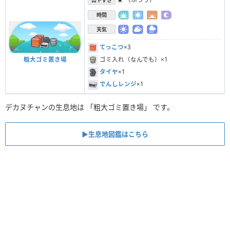
出やすさ
時間
天気
てっこつ
×3
粗大ゴミ置き場
ゴミ入れ（なんでも）×1
タイヤ
×1
でんしレンジ
×1
デカヌチャンの生息地は 「粗大ゴミ置き場」 です。
▶︎生息地図鑑はこちら