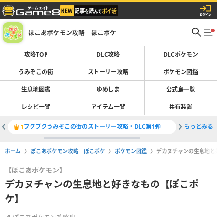
ぽこあポケモン攻略｜ぽこポケ
攻略TOP
DLC攻略
DLCポケモン
うみぞこの街
ストーリー攻略
ポケモン図鑑
生息地図鑑
ゆめしま
公式島一覧
レシピ一覧
アイテム一覧
共有装置
ブクブクうみぞこの街のストーリー攻略・DLC第1弾
もっとみる
ブクブク
1
2
ホーム
ぽこあポケモン攻略｜ぽこポケ
ポケモン図鑑
デカヌチャンの生息地と
【ぽこあポケモン】
デカヌチャンの生息地と好きなもの【ぽこポ
ケ】