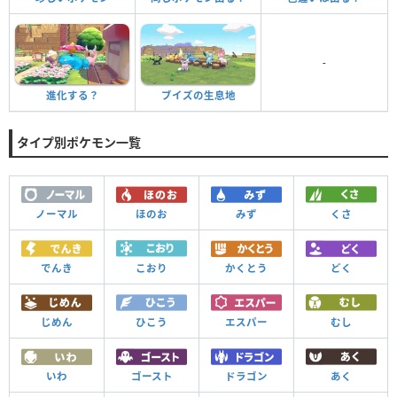
-
進化する？
ブイズの生息地
タイプ別ポケモン一覧
ノーマル
ほのお
みず
くさ
でんき
こおり
かくとう
どく
じめん
ひこう
エスパー
むし
いわ
ゴースト
ドラゴン
あく