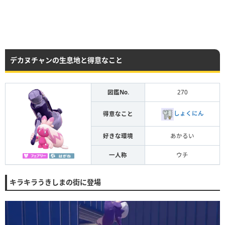
デカヌチャンの生息地と得意なこと
図鑑No.
270
しょくにん
得意なこと
好きな環境
あかるい
一人称
ウチ
キラキラうきしまの街に登場