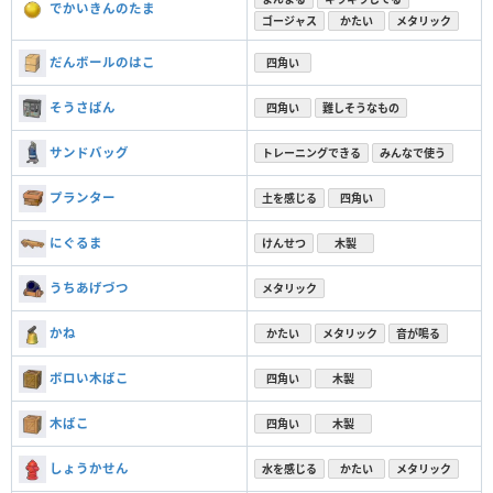
でかいきんのたま
ゴージャス
かたい
メタリック
だんボールのはこ
四角い
そうさばん
四角い
難しそうなもの
サンドバッグ
トレーニングできる
みんなで使う
プランター
土を感じる
四角い
にぐるま
けんせつ
木製
うちあげづつ
メタリック
かね
かたい
メタリック
音が鳴る
ボロい木ばこ
四角い
木製
木ばこ
四角い
木製
しょうかせん
水を感じる
かたい
メタリック