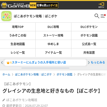
ぽこあポケモン攻略｜ぽこポケ
攻略TOP
DLC攻略
DLCポケモン
うみぞこの街
ストーリー攻略
ポケモン図鑑
生息地図鑑
ゆめしま
公式島一覧
レシピ一覧
アイテム一覧
共有装置
スターミーにんぎょうの入手場所と使い道
もっとみる
生息地図
1
2
ホーム
ぽこあポケモン攻略｜ぽこポケ
ポケモン図鑑
グレイシアの生息地と好
【ぽこあポケモン】
グレイシアの生息地と好きなもの【ぽこポケ】
ぽこあポケモン攻略班
最終更新日：2026.07.29 22:07