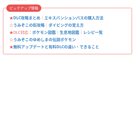
ピックアップ情報
★
DLC攻略まとめ
｜
エキスパンションパスの購入方法
☆
うみぞこの街攻略
｜
ダイビングの覚え方
★DLC対応：
ポケモン図鑑
｜
生息地図鑑
｜
レシピ一覧
☆
うみぞこのゆめしまの伝説ポケモン
★
無料アップデートと有料DLCの違い・できること