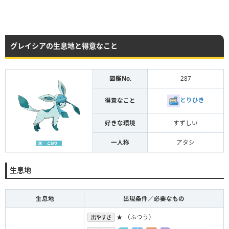
グレイシアの生息地と得意なこと
図鑑No.
287
とりひき
得意なこと
好きな環境
すずしい
一人称
アタシ
生息地
生息地
出現条件／必要なもの
★ （ふつう）
出やすさ