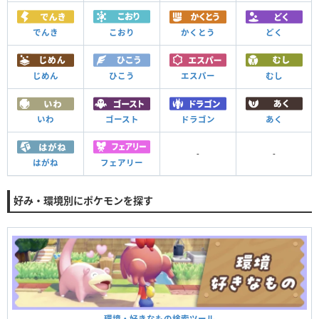
でんき
こおり
かくとう
どく
じめん
ひこう
エスパー
むし
いわ
ゴースト
ドラゴン
あく
-
-
はがね
フェアリー
好み・環境別にポケモンを探す
環境・好きなもの検索ツール