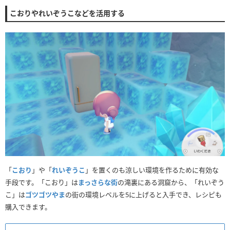
こおりやれいぞうこなどを活用する
「
こおり
」や「
れいぞうこ
」を置くのも涼しい環境を作るために有効な
手段です。「こおり」は
まっさらな街
の滝裏にある洞窟から、「れいぞう
こ」は
ゴツゴツやま
の街の環境レベルを5に上げると入手でき、レシピも
購入できます。