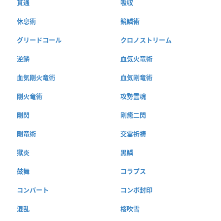
貫通
吸収
休息術
鏡鱗術
グリードコール
クロノストリーム
逆鱗
血気火竜術
血気剛火竜術
血気剛竜術
剛火竜術
攻勢霊魂
剛閃
剛癒二閃
剛竜術
交霊祈祷
獄炎
黒鱗
鼓舞
コラプス
コンバート
コンボ封印
混乱
桜吹雪