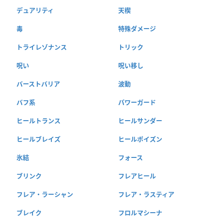
デュアリティ
天楔
毒
特殊ダメージ
トライレゾナンス
トリック
呪い
呪い移し
バーストバリア
波動
バフ系
パワーガード
ヒールトランス
ヒールサンダー
ヒールブレイズ
ヒールポイズン
氷結
フォース
ブリンク
フレアヒール
フレア・ラーシャン
フレア・ラスティア
ブレイク
フロルマシーナ