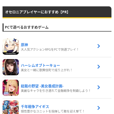
オセロニアプレイヤーにおすすめ【PR】
PCで遊べるおすすめゲーム
原神
大人気アクションRPGをPCで快適プレイ！
ハーレムオブトーキョー
美女と一緒に歌舞伎町で成り上がれ！
総裁の野望 -美女養成計画-
美麗なキャラを引き連れて金融戦争を制覇しよう！
千年戦争アイギス
個性豊かなユニットを指揮して敵を迎え撃て！