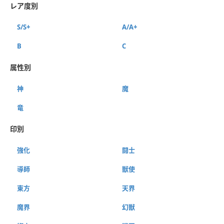
レア度別
S/S+
A/A+
B
C
属性別
神
魔
竜
印別
強化
闘士
導師
獣使
東方
天界
魔界
幻獣