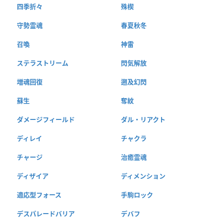
四季折々
殊楔
守勢霊魂
春夏秋冬
召喚
神雷
ステラストリーム
閃気解放
増魂回復
遡及幻閃
蘇生
奪紋
ダメージフィールド
ダル・リアクト
ディレイ
チャクラ
チャージ
治癒霊魂
ディザイア
ディメンション
適応型フォース
手駒ロック
デスパレードバリア
デバフ