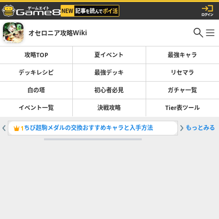
オセロニア攻略Wiki
攻略TOP
夏イベント
最強キャラ
デッキレシピ
最強デッキ
リセマラ
白の塔
初心者必見
ガチャ一覧
イベント一覧
決戦攻略
Tier表ツール
ちび超駒メダルの交換おすすめキャラと入手方法
もっとみる
最強デッ
1
2