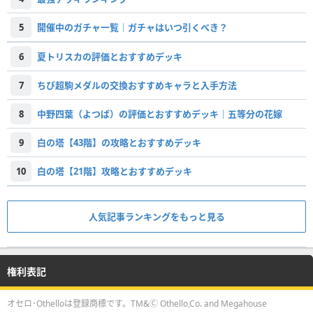
5
開催中のガチャ一覧｜ガチャはいつ引くべき？
6
夏トリスカの評価とおすすめデッキ
7
ちび超駒メダルの交換おすすめキャラと入手方法
8
中野四葉（よつば）の評価とおすすめデッキ｜五等分の花嫁
9
白の塔【43階】の攻略とおすすめデッキ
10
白の塔【21階】攻略とおすすめデッキ
人気記事ランキングをもっと見る
権利表記
オセロ･Othelloは登録商標です。TM&Ⓒ Othello,Co. and Megahouse