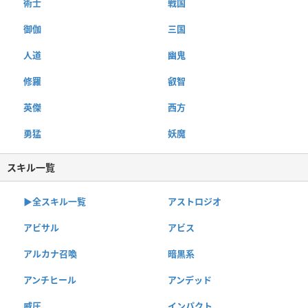
術士
戦国
御伽
三国
人道
幽鬼
修羅
叡智
英傑
西方
勇猛
妖魔
スキル一覧
▶︎全スキル一覧
アストロジオ
アビサル
アビス
アルカナ召喚
暗黒系
アンチヒール
アンデッド
威圧
インパクト