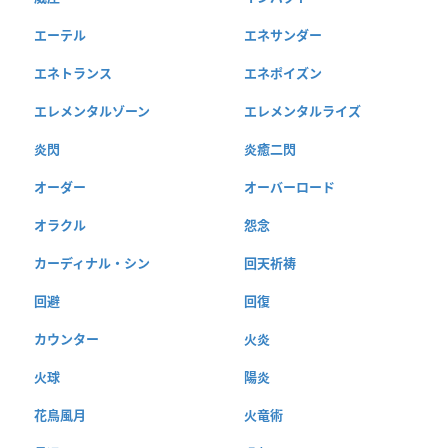
エーテル
エネサンダー
エネトランス
エネポイズン
エレメンタルゾーン
エレメンタルライズ
炎閃
炎癒二閃
オーダー
オーバーロード
オラクル
怨念
カーディナル・シン
回天祈祷
回避
回復
カウンター
火炎
火球
陽炎
花鳥風月
火竜術