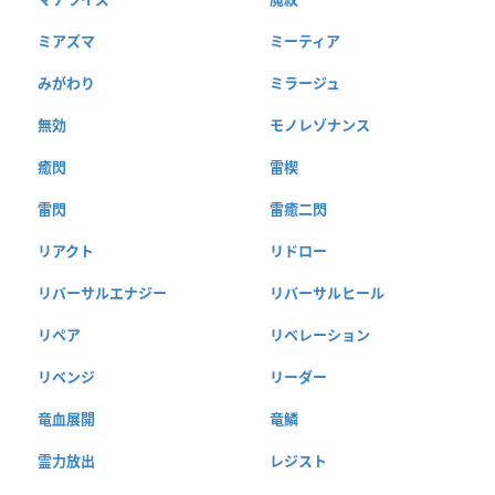
ミアズマ
ミーティア
みがわり
ミラージュ
無効
モノレゾナンス
癒閃
雷楔
雷閃
雷癒二閃
リアクト
リドロー
リバーサルエナジー
リバーサルヒール
リペア
リベレーション
リベンジ
リーダー
竜血展開
竜鱗
霊力放出
レジスト