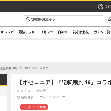
ポイ
ッキレシピ
最強デッキ
リセマラ
白の塔
初心者必見
ガチャ一覧
逆転裁判'18』コラボイベントまとめ
【オセロニア】『逆転裁判'18』コ
オセロニア攻略班
最終更新日：2025.11.20 20:32
ピックアップ情報