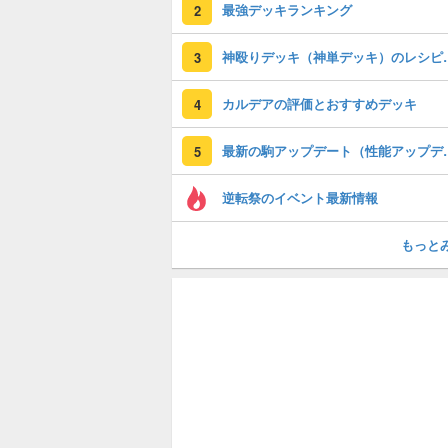
最強デッキランキング
2
神殴りデッキ（神単
3
カルデアの評価とおすすめデッキ
4
最新の駒アップデート（
5
逆転祭のイベント最新情報
もっと