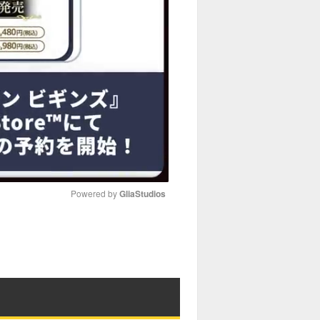
Powered by 
GliaStudios
M
u
t
e