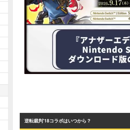
逆転裁判'18コラボはいつから？