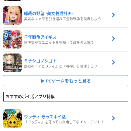
総裁の野望 -美女養成計画-
美麗なキャラを引き連れて金融戦争を制覇しよう！
千年戦争アイギス
個性豊かなユニットを指揮して敵を迎え撃て！
ミナシゴノシゴト
武器の『アビリティ』と『戦神』を駆使するターン制コマンドバトルRPG！
PCゲームをもっと見る
おすすめポイ活アプリ特集
ウッディ‐守ってポイ活
「ウッディ」を守ってお世話してポイントゲット！