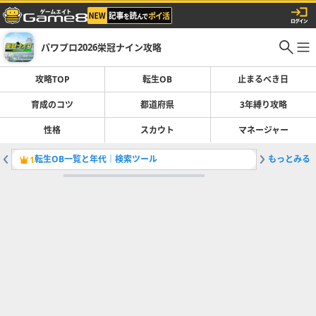
パワプロ2026栄冠ナイン攻略
攻略TOP
転生OB
止まるべき日
育成のコツ
都道府県
3年縛り攻略
性格
スカウト
マネージャー
転生OB一覧と年代｜検索ツール
もっとみる
止まるべ
1
2