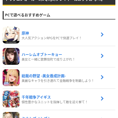
PCで遊べるおすすめゲーム
原神
大人気アクションRPGをPCで快適プレイ！
ハーレムオブトーキョー
美女と一緒に歌舞伎町で成り上がれ！
総裁の野望 -美女養成計画-
美麗なキャラを引き連れて金融戦争を制覇しよう！
千年戦争アイギス
個性豊かなユニットを指揮して敵を迎え撃て！