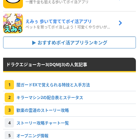
一攫千金も狙える歩いてポイ活アプリ
えみぅ 歩いて育ててポイ活アプリ
ペットを育ってポイ活しよう！可愛くやりがいがある新感覚アプリ
おすすめポイ活アプリランキング
ドラクエジョーカー3(DQMJ3)の人気記事
1
闇ガードEXで覚えられる特技と入手方法
2
キラーマシン2の配合表とステータス
3
歓楽の霊道のストーリー攻略
4
ストーリー攻略チャート一覧
5
オープニング情報