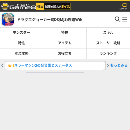
ドラクエジョーカー3(DQMJ3)攻略Wiki
モンスター
特技
スキル
特性
アイテム
ストーリー攻略
ボス攻略
お役立ち
ランキング
キラーマシン2の配合表とステータス
もっとみる
モンスタ
1
2