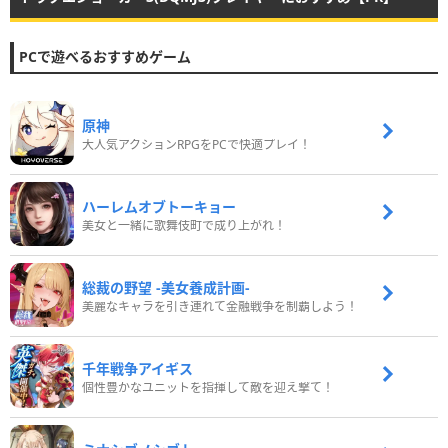
PCで遊べるおすすめゲーム
原神
大人気アクションRPGをPCで快適プレイ！
ハーレムオブトーキョー
美女と一緒に歌舞伎町で成り上がれ！
総裁の野望 -美女養成計画-
美麗なキャラを引き連れて金融戦争を制覇しよう！
千年戦争アイギス
個性豊かなユニットを指揮して敵を迎え撃て！