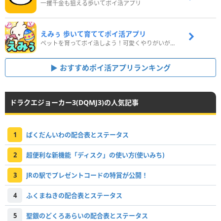
一攫千金も狙える歩いてポイ活アプリ
えみぅ 歩いて育ててポイ活アプリ
ペットを育ってポイ活しよう！可愛くやりがいがある新感覚アプリ
おすすめポイ活アプリランキング
ドラクエジョーカー3(DQMJ3)の人気記事
1
ばくだんいわの配合表とステータス
2
超便利な新機能「ディスク」の使い方(使いみち)
3
JRの駅でプレゼントコードの特賞が公開！
4
ふくまねきの配合表とステータス
5
聖銀のどくろあらいの配合表とステータス