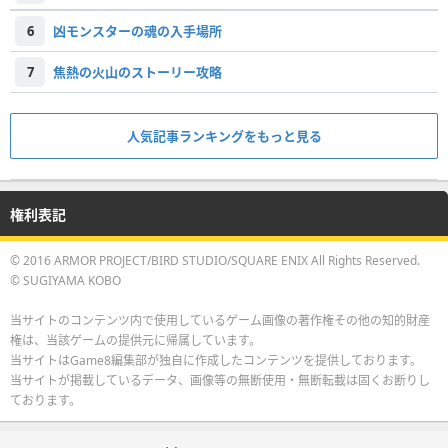
6
凶モンスターの魂の入手場所
7
焦熱の火山のストーリー攻略
人気記事ランキングをもっと見る
権利表記
© 2016 ARMOR PROJECT/BIRD STUDIO/SQUARE ENIX All Rights Reserved.
© SUGIYAMA KOBO
当サイトのコンテンツ内で使用しているゲーム画像の著作権その他の知的財産
権は、当該ゲームの提供元に帰属しています。
当サイトはGame8編集部が独自に作成したコンテンツを提供しております。
当サイトが掲載しているデータ、画像等の無断使用・無断転載は固くお断りし
ております。