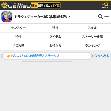
ドラクエジョーカー3(DQMJ3)攻略Wiki
モンスター
特技
スキル
特性
アイテム
ストーリー攻略
ボス攻略
お役立ち
ランキング
ゲルバトロスの配合表とステータス
もっとみる
グラコス
1
2