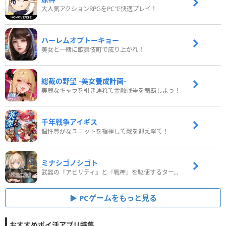
大人気アクションRPGをPCで快適プレイ！
ハーレムオブトーキョー
美女と一緒に歌舞伎町で成り上がれ！
総裁の野望 -美女養成計画-
美麗なキャラを引き連れて金融戦争を制覇しよう！
千年戦争アイギス
個性豊かなユニットを指揮して敵を迎え撃て！
ミナシゴノシゴト
武器の『アビリティ』と『戦神』を駆使するターン制コマンドバトルRPG！
PCゲームをもっと見る
おすすめポイ活アプリ特集