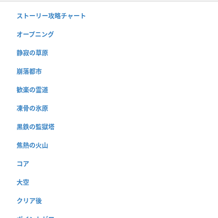
ストーリー攻略チャート
オープニング
静寂の草原
崩落都市
歓楽の霊道
凍骨の氷原
黒鉄の監獄塔
焦熱の火山
コア
大空
クリア後