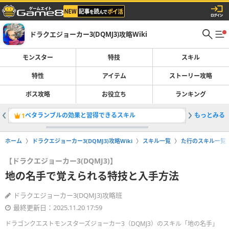
ドラクエジョーカー3(DQMJ3)攻略Wiki
モンスター
特技
スキル
特性
アイテム
ストーリー攻略
ボス攻略
お役立ち
ランキング
ベタランブルの効果と習得できるスキル
もっとみる
マスター
1
2
ホーム
ドラクエジョーカー3(DQMJ3)攻略Wiki
スキル一覧
た行のスキル一覧
【ドラクエジョーカー3(DQMJ3)】
地の名手で覚えられる特技と入手方法
ドラクエジョーカー3(DQMJ3)攻略班
最終更新日：2025.11.20 17:59
ドラゴンクエストモンスターズジョーカー3（DQMJ3）のスキル「地の名手」