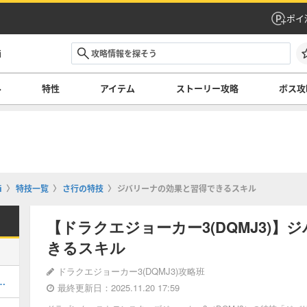
ポイ
i
ル
特性
アイテム
ストーリー攻略
ボス攻
i
特技一覧
さ行の特技
ジバリーナの効果と習得できるスキル
【ドラクエジョーカー3(DQMJ3)
きるスキル
ドラクエジョーカー3(DQMJ3)攻略班
ロイの配合表とステータス
最終更新日：2025.11.20 17:59