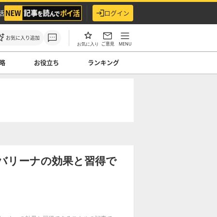
活
ログイン
お気に入り追加
ご意見
MENU
お気に入り
略
お役立ち
ランキング
】ジバリーナの効果と習得で