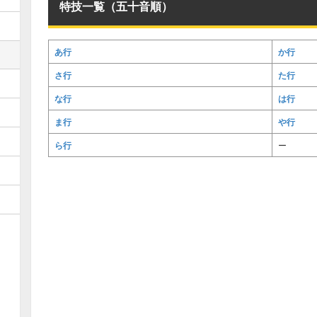
特技一覧（五十音順）
あ行
か行
さ行
た行
な行
は行
ま行
や行
ら行
ー