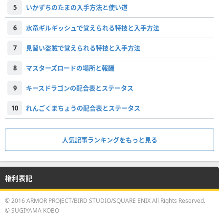
5
いかずちのたまの入手方法と使い道
6
水竜ギルギッシュで覚えられる特技と入手方法
7
見習い盗賊で覚えられる特技と入手方法
8
マスターズロードの場所と報酬
9
キースドラゴンの配合表とステータス
10
れんごくまちょうの配合表とステータス
人気記事ランキングをもっと見る
権利表記
© 2016 ARMOR PROJECT/BIRD STUDIO/SQUARE ENIX All Rights Reserved.
© SUGIYAMA KOBO