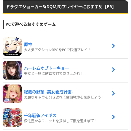
ドラクエジョーカー3(DQMJ3)プレイヤーにおすすめ【PR】
PCで遊べるおすすめゲーム
原神
大人気アクションRPGをPCで快適プレイ！
ハーレムオブトーキョー
美女と一緒に歌舞伎町で成り上がれ！
総裁の野望 -美女養成計画-
美麗なキャラを引き連れて金融戦争を制覇しよう！
千年戦争アイギス
個性豊かなユニットを指揮して敵を迎え撃て！