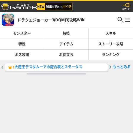
ドラクエジョーカー3(DQMJ3)攻略Wiki
モンスター
特技
スキル
特性
アイテム
ストーリー攻略
ボス攻略
お役立ち
ランキング
大魔王デスタムーアの配合表とステータス
もっとみる
モンスタ
1
2