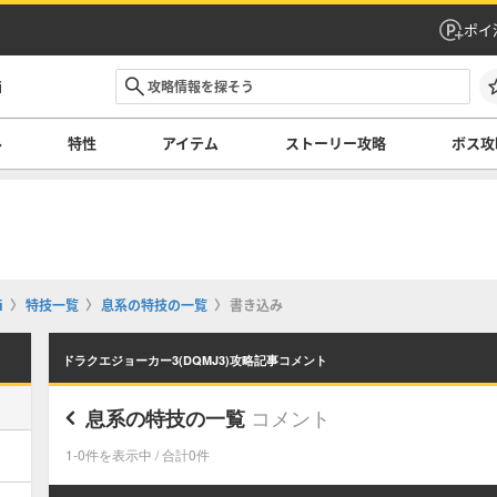
ポイ
i
ル
特性
アイテム
ストーリー攻略
ボス攻
i
特技一覧
息系の特技の一覧
書き込み
ドラクエジョーカー3(DQMJ3)攻略記事コメント
コメント
息系の特技の一覧
1-0件を表示中 / 合計0件