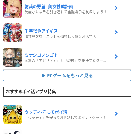
総裁の野望 -美女養成計画-
美麗なキャラを引き連れて金融戦争を制覇しよう！
千年戦争アイギス
個性豊かなユニットを指揮して敵を迎え撃て！
ミナシゴノシゴト
武器の『アビリティ』と『戦神』を駆使するターン制コマンドバトルRPG！
PCゲームをもっと見る
おすすめポイ活アプリ特集
ウッディ‐守ってポイ活
「ウッディ」を守ってお世話してポイントゲット！