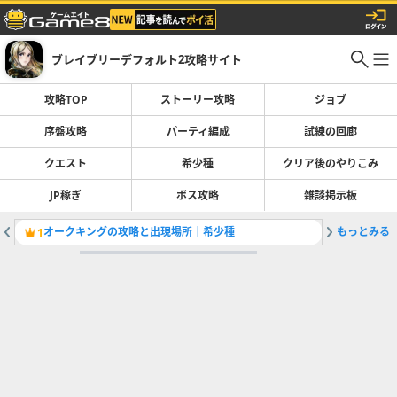
ブレイブリーデフォルト2攻略サイト
攻略TOP
ストーリー攻略
ジョブ
序盤攻略
パーティ編成
試練の回廊
クエスト
希少種
クリア後のやりこみ
JP稼ぎ
ボス攻略
雑談掲示板
オークキングの攻略と出現場所｜希少種
もっとみる
声優（C
1
2