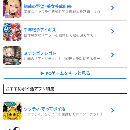
総裁の野望 -美女養成計画-
美麗なキャラを引き連れて金融戦争を制覇しよう！
千年戦争アイギス
個性豊かなユニットを指揮して敵を迎え撃て！
ミナシゴノシゴト
武器の『アビリティ』と『戦神』を駆使するターン制コマンドバトルRPG！
PCゲームをもっと見る
おすすめポイ活アプリ特集
ウッディ‐守ってポイ活
「ウッディ」を守ってお世話してポイントゲット！