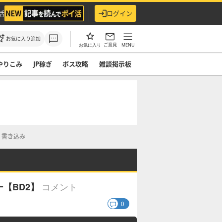
活
ログイン
お気に入り追加
ご意見
MENU
お気に入り
やりこみ
JP稼ぎ
ボス攻略
雑談掲示板
書き込み
コメント
【BD2】
0