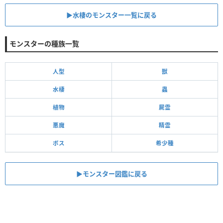
▶︎水棲のモンスター一覧に戻る
モンスターの種族一覧
人型
獣
水棲
蟲
植物
屍霊
悪魔
精霊
ボス
希少種
▶モンスター図鑑に戻る