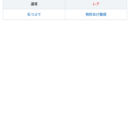
通常
レア
石つぶて
物防あげ饅頭