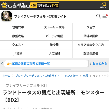
ブレイブリーデフォルト2攻略サイト
攻略TOP
ストーリー攻略
ジョブ
序盤攻略
パーティ編成
試練の回廊
クエスト
希少種
クリア後のやりこみ
JP稼ぎ
ボス攻略
雑談掲示板
試練の回廊の攻略と場所一覧
もっとみる
試練の回
1
2
ホーム
ブレイブリーデフォルト2攻略サイト
モンスター
水棲
ランドトータ
【ブレイブリーデフォルト2】
ランドトータスの弱点と出現場所｜モンスター
【BD2】