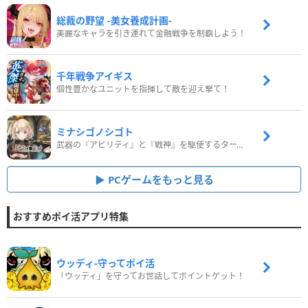
総裁の野望 -美女養成計画-
美麗なキャラを引き連れて金融戦争を制覇しよう！
千年戦争アイギス
個性豊かなユニットを指揮して敵を迎え撃て！
ミナシゴノシゴト
武器の『アビリティ』と『戦神』を駆使するターン制コマンドバトルRPG！
PCゲームをもっと見る
おすすめポイ活アプリ特集
ウッディ‐守ってポイ活
「ウッディ」を守ってお世話してポイントゲット！