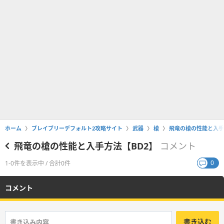
ホーム
ブレイブリーデフォルト2攻略サイト
武器
槍
飛竜の槍の性能と入手
飛竜の槍の性能と入手方法【BD2】
コメント
0
1-0件を表示中 / 合計0件
コメント
書き込む