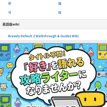
斧
槍
弓
杖
英語版wiki
Bravely Default 2 Walkthrough & Guides Wiki