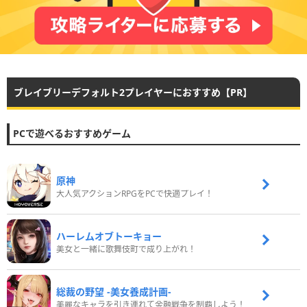
ブレイブリーデフォルト2プレイヤーにおすすめ【PR】
PCで遊べるおすすめゲーム
原神
大人気アクションRPGをPCで快適プレイ！
ハーレムオブトーキョー
美女と一緒に歌舞伎町で成り上がれ！
総裁の野望 -美女養成計画-
美麗なキャラを引き連れて金融戦争を制覇しよう！