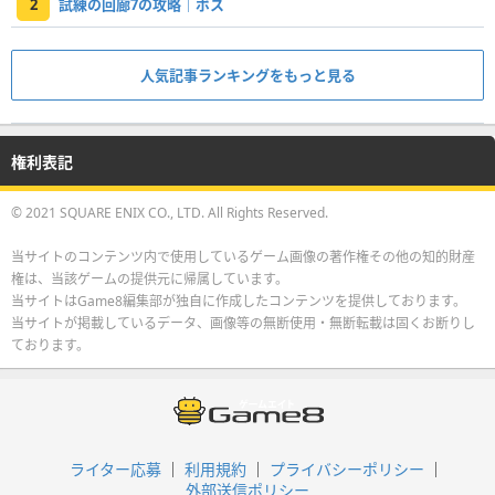
2
試練の回廊7の攻略｜ボス
人気記事ランキングをもっと見る
権利表記
© 2021 SQUARE ENIX CO., LTD. All Rights Reserved.
当サイトのコンテンツ内で使用しているゲーム画像の著作権その他の知的財産
権は、当該ゲームの提供元に帰属しています。
当サイトはGame8編集部が独自に作成したコンテンツを提供しております。
当サイトが掲載しているデータ、画像等の無断使用・無断転載は固くお断りし
ております。
ライター応募
利用規約
プライバシーポリシー
外部送信ポリシー