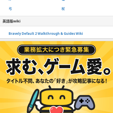
弓
杖
英語版wiki
Bravely Default 2 Walkthrough & Guides Wiki