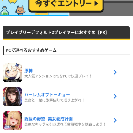
ブレイブリーデフォルト2プレイヤーにおすすめ【PR】
PCで遊べるおすすめゲーム
原神
大人気アクションRPGをPCで快適プレイ！
ハーレムオブトーキョー
美女と一緒に歌舞伎町で成り上がれ！
総裁の野望 -美女養成計画-
美麗なキャラを引き連れて金融戦争を制覇しよう！