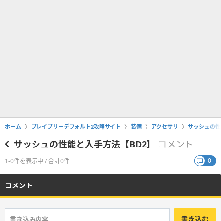
ホーム
ブレイブリーデフォルト2攻略サイト
装備
アクセサリ
サッシュの性
サッシュの性能と入手方法【BD2】
コメント
0
1-0件を表示中 / 合計0件
コメント
書き込む