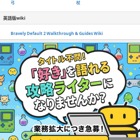
弓
杖
英語版wiki
Bravely Default 2 Walkthrough & Guides Wiki