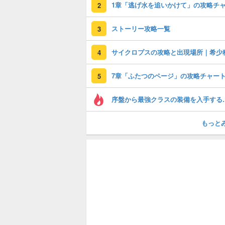
2
ストーリー攻略一覧
3
サイクロプスの攻略と出現場所｜希少
4
5
序盤から最強ク
もっと