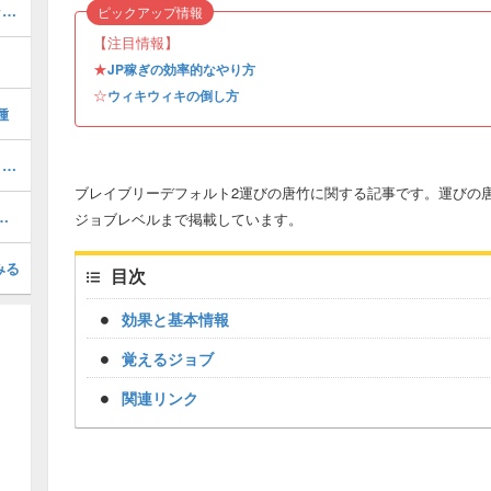
1章「逃げ水を追いかけて」の攻略チャート｜ストーリー
ピックアップ情報
【注目情報】
★
JP稼ぎの効率的なやり方
☆
ウィキウィキの倒し方
種
7章「ふたつのページ」の攻略チャート｜ストーリー
ブレイブリーデフォルト2運びの唐竹に関する記事です。運びの
ラスの装備を入手する方法
ジョブレベルまで掲載しています。
みる
目次
効果と基本情報
覚えるジョブ
関連リンク