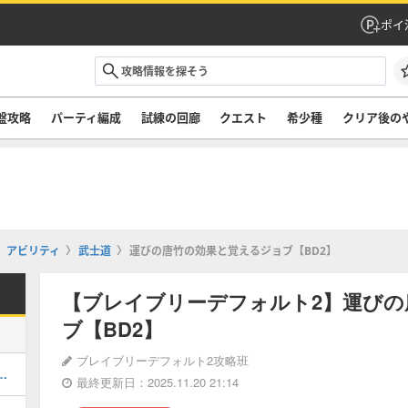
ポイ
盤攻略
パーティ編成
試練の回廊
クエスト
希少種
クリア後の
アビリティ
武士道
運びの唐竹の効果と覚えるジョブ【BD2】
【ブレイブリーデフォルト2】運びの
ブ【BD2】
ブレイブリーデフォルト2攻略班
わせおすすすめジョブと解放条件
最終更新日：2025.11.20 21:14