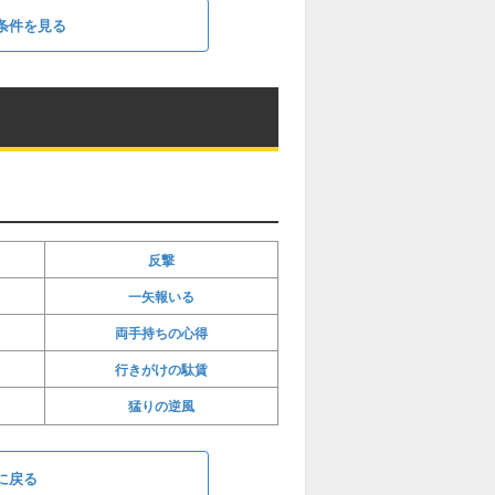
条件を見る
反撃
一矢報いる
両手持ちの心得
行きがけの駄賃
猛りの逆風
に戻る