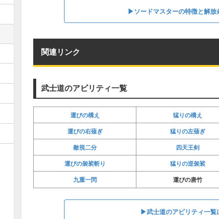
▶︎ソードマスターの特徴と解放
関連リンク
武士道のアビリティ一覧
運びの構え
猛りの構え
運びの右薙ぎ
猛りの左薙ぎ
敵視二分
四天王剣
運びの袈裟斬り
猛りの逆袈裟
九重一閃
運びの唐竹
▶︎武士道のアビリティ一覧