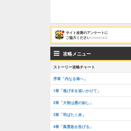
サイト改善のアンケートに
ご協力ください
2026年08月
攻略メニュー
ストーリー攻略チャート
序章「内なる海へ」
1章「逃げ水を追いかけて」
2章「大智は愚の如し」
3章「羽ばたく炎」
4章「風雲急を告げる」