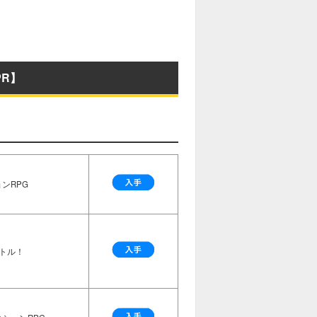
R】
ンRPG
トル！