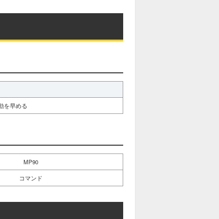
動を早める
MP90
コマンド