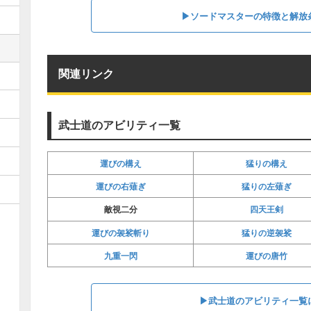
▶︎ソードマスターの特徴と解放
関連リンク
武士道のアビリティ一覧
運びの構え
猛りの構え
運びの右薙ぎ
猛りの左薙ぎ
四天王剣
敵視二分
運びの袈裟斬り
猛りの逆袈裟
九重一閃
運びの唐竹
▶︎武士道のアビリティ一覧