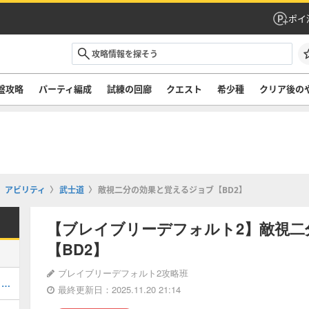
ポイ
盤攻略
パーティ編成
試練の回廊
クエスト
希少種
クリア後の
アビリティ
武士道
敵視二分の効果と覚えるジョブ【BD2】
【ブレイブリーデフォルト2】敵視二
【BD2】
ブレイブリーデフォルト2攻略班
7章「ふたつのページ」の攻略チャート｜ストーリー
最終更新日：2025.11.20 21:14