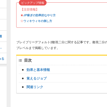
ピックアップ情報
【注目情報】
★
JP稼ぎの効率的なやり方
☆
ウィキウィキの倒し方
種
ブレイブリーデフォルト2敵視二分に関する記事です。敵視二分
ラスの装備を入手する方法
ブレベルまで掲載しています。
みる
目次
効果と基本情報
覚えるジョブ
関連リンク