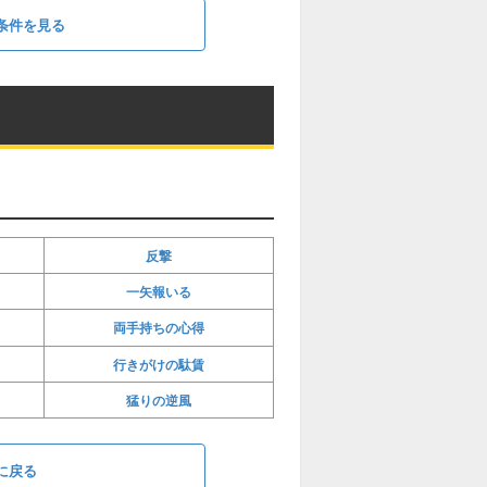
条件を見る
反撃
一矢報いる
両手持ちの心得
行きがけの駄賃
猛りの逆風
に戻る