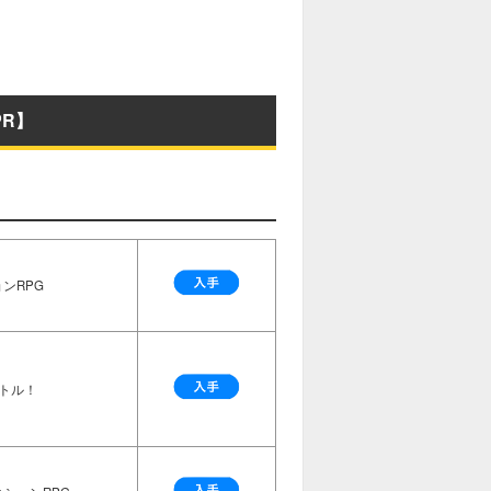
R】
ンRPG
トル！