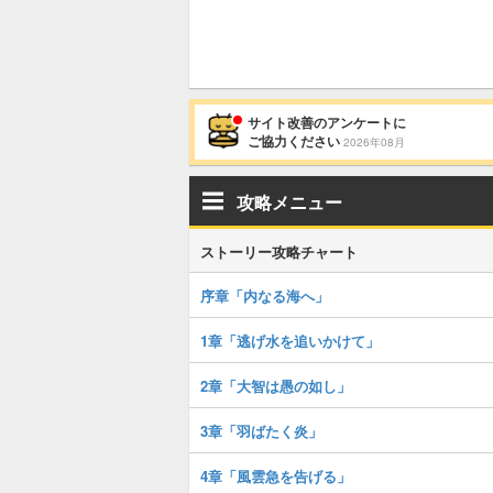
サイト改善のアンケートに
ご協力ください
2026年08月
攻略メニュー
ストーリー攻略チャート
序章「内なる海へ」
1章「逃げ水を追いかけて」
2章「大智は愚の如し」
3章「羽ばたく炎」
4章「風雲急を告げる」