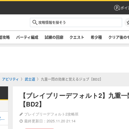
ポイ
盤攻略
パーティ編成
試練の回廊
クエスト
希少種
クリア後の
アビリティ
武士道
九重一閃の効果と覚えるジョブ【BD2】
【ブレイブリーデフォルト2】九重一
【BD2】
ブレイブリーデフォルト2攻略班
序章フィールド(ハルシオニア周辺)の宝箱の場所とマップ
最終更新日：2025.11.20 21:14