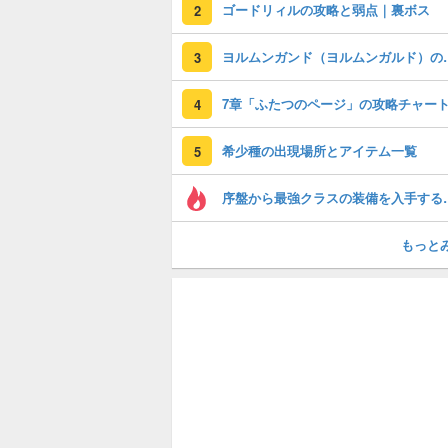
ゴードリィルの攻略と弱点｜裏ボス
2
ヨルムンガンド（ヨル
3
4
希少種の出現場所とアイテム一覧
5
序盤から最強ク
もっと