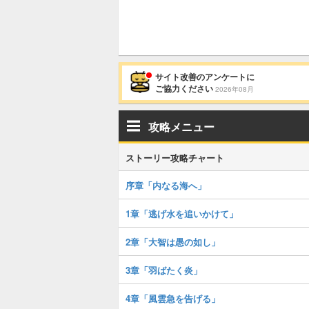
サイト改善のアンケートに
ご協力ください
2026年08月
攻略メニュー
ストーリー攻略チャート
序章「内なる海へ」
1章「逃げ水を追いかけて」
2章「大智は愚の如し」
3章「羽ばたく炎」
4章「風雲急を告げる」