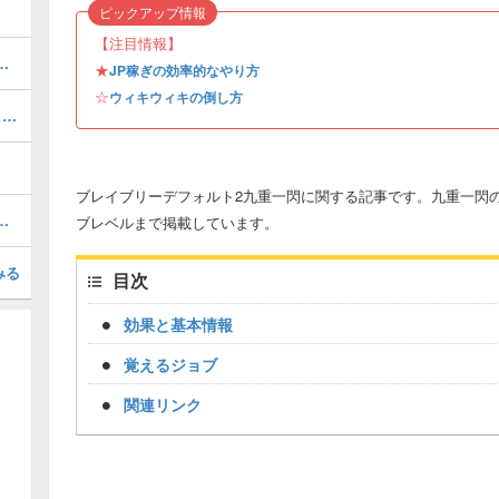
ピックアップ情報
【注目情報】
ムンガルド）の攻略と出現場所｜希少種
★
JP稼ぎの効率的なやり方
☆
ウィキウィキの倒し方
7章「ふたつのページ」の攻略チャート｜ストーリー
ブレイブリーデフォルト2九重一閃に関する記事です。九重一閃
ラスの装備を入手する方法
ブレベルまで掲載しています。
みる
目次
効果と基本情報
覚えるジョブ
関連リンク