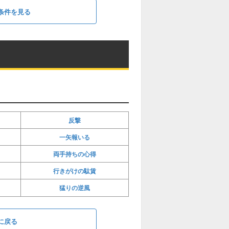
条件を見る
反撃
一矢報いる
両手持ちの心得
行きがけの駄賃
猛りの逆風
に戻る