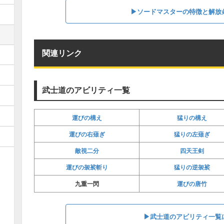
▶︎ソードマスターの特徴と解放
関連リンク
武士道のアビリティ一覧
運びの構え
猛りの構え
運びの右薙ぎ
猛りの左薙ぎ
敵視二分
四天王剣
運びの袈裟斬り
猛りの逆袈裟
運びの唐竹
九重一閃
▶︎武士道のアビリティ一覧