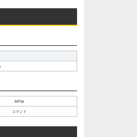
う
MP99
コマンド