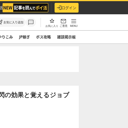
活
ログイン
お気に入り追加
ご意見
MENU
お気に入り
やりこみ
JP稼ぎ
ボス攻略
雑談掲示板
閃の効果と覚えるジョブ