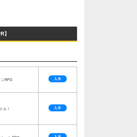
R】
ンRPG
トル！