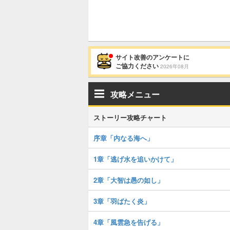
サイト改善のアンケートに
ご協力ください
2026年08月
攻略メニュー
ストーリー攻略チャート
序章「内なる海へ」
1章「逃げ水を追いかけて」
2章「大智は愚の如し」
3章「羽ばたく炎」
4章「風雲急を告げる」