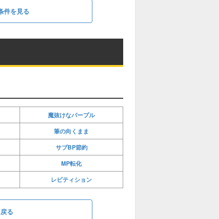
条件を見る
魔抜けなパープル
筆の向くまま
サブBP節約
MP転化
レビティション
に戻る