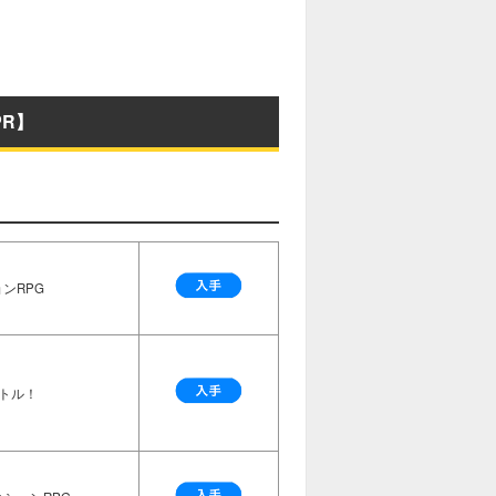
R】
ンRPG
トル！