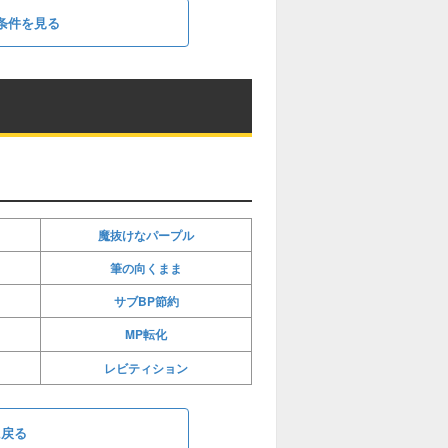
条件を見る
魔抜けなパープル
筆の向くまま
サブBP節約
MP転化
レビティション
に戻る