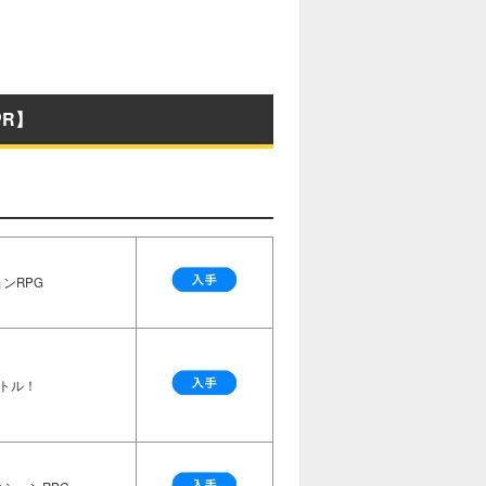
R】
ンRPG
トル！