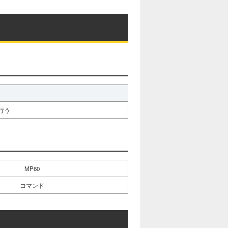
行う
MP60
コマンド