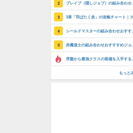
ブレイブ（隠しジョブ）
2
3
シールドマスターの組
4
赤魔道士の組み合
5
序盤から最強ク
もっと