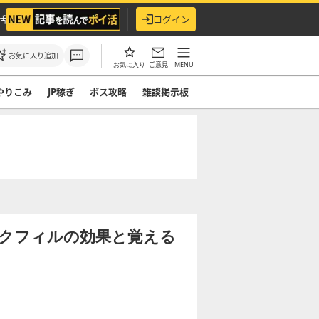
活
ログイン
お気に入り追加
ご意見
MENU
お気に入り
やりこみ
JP稼ぎ
ボス攻略
雑談掲示板
ックフィルの効果と覚える