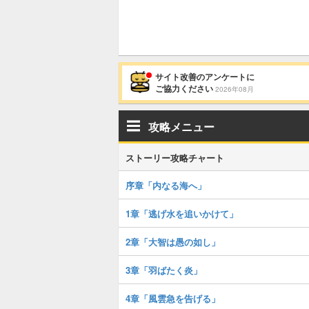
サイト改善のアンケートに
ご協力ください
2026年08月
攻略メニュー
ストーリー攻略チャート
序章「内なる海へ」
1章「逃げ水を追いかけて」
2章「大智は愚の如し」
3章「羽ばたく炎」
4章「風雲急を告げる」