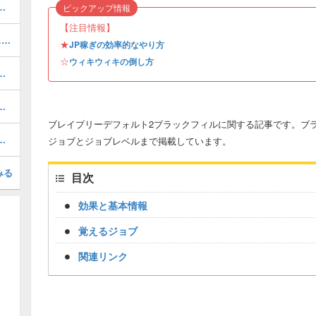
の組み合わせおすすすめジョブと解放条件
ピックアップ情報
【注目情報】
3章「羽ばたく炎」の攻略チャート｜ストーリー
★
JP稼ぎの効率的なやり方
☆
ウィキウィキの倒し方
み合わせおすすすめジョブと解放条件
わせおすすすめジョブと解放条件
ブレイブリーデフォルト2ブラックフィルに関する記事です。ブ
ラスの装備を入手する方法
ジョブとジョブレベルまで掲載しています。
みる
目次
効果と基本情報
覚えるジョブ
関連リンク