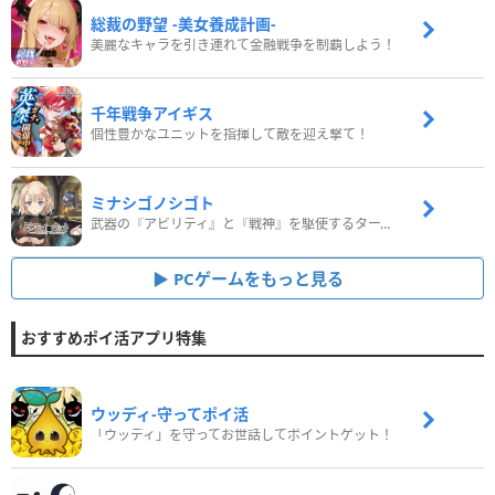
総裁の野望 -美女養成計画-
美麗なキャラを引き連れて金融戦争を制覇しよう！
千年戦争アイギス
個性豊かなユニットを指揮して敵を迎え撃て！
ミナシゴノシゴト
武器の『アビリティ』と『戦神』を駆使するターン制コマンドバトルRPG！
PCゲームをもっと見る
おすすめポイ活アプリ特集
ウッディ‐守ってポイ活
「ウッディ」を守ってお世話してポイントゲット！