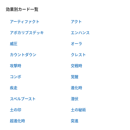
効果別カード一覧
アーティファクト
アクト
アポカリプスデッキ
エンハンス
威圧
オーラ
カウントダウン
クレスト
攻撃時
交戦時
コンボ
覚醒
疾走
進化時
スペルブースト
潜伏
土の印
土の秘術
超進化時
突進