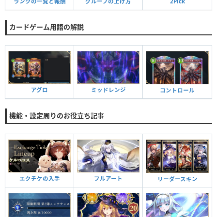
ランクの一覧と報酬
グループの上げ方
2Pick
カードゲーム用語の解説
アグロ
ミッドレンジ
コントロール
機能・設定周りのお役立ち記事
エクチケの入手
フルアート
リーダースキン