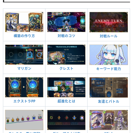
構築の作り方
対戦のコツ
対戦ルール
マリガン
クレスト
キーワード能力
エクストラPP
超進化とは
友達とバトル