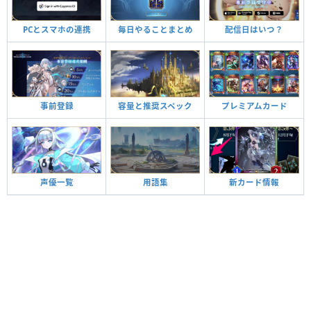
PCとスマホの連携
毎日やることまとめ
配信日はいつ？
事前登録
容量と推奨スペック
プレミアムカード
声優一覧
用語集
新カード情報