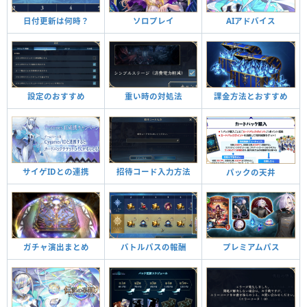
日付更新は何時？
ソロプレイ
AIアドバイス
設定のおすすめ
重い時の対処法
課金方法とおすすめ
招待コード入力方法
サイゲIDとの連携
パックの天井
バトルパスの報酬
ガチャ演出まとめ
プレミアムパス