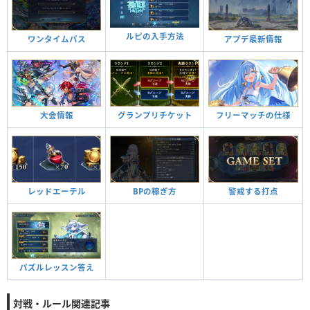
ルピの入手方法
ワンタイムパス
アプデ最新情報
グランプリチケット
大会情報
フリーマッチの仕様
レッドエーテル
BPの稼ぎ方
警戒する打点
パズルレッスン答え
対戦・ルール関連記事