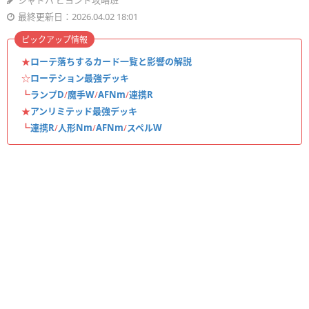
シャドバ ビヨンド攻略班
最終更新日：2026.04.02 18:01
ピックアップ情報
★
ローテ落ちするカード一覧と影響の解説
☆
ローテション最強デッキ
┗
ランプD
/
魔手W
/
AFNm
/
連携R
★
アンリミテッド最強デッキ
┗
連携R
/
人形Nm
/
AFNm
/
スペルW