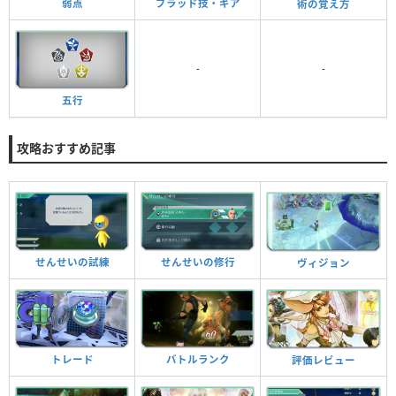
弱点
ブラッド技・ギア
術の覚え方
-
-
五行
攻略おすすめ記事
せんせいの試練
せんせいの修行
ヴィジョン
バトルランク
トレード
評価レビュー