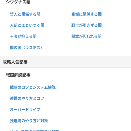
シウグナス編
哲人と関係する闇
豪傑に関係する闇
人斬にまといつく闇
戦士が引きずる闇
王者が抱える闇
将軍が囚われる闇
闇の国（ラスボス）
攻略人気記事
戦闘解説記事
戦闘のコツとシステム解説
連携のやり方とコツ
オーバードライブ
独壇場のやり方と対策