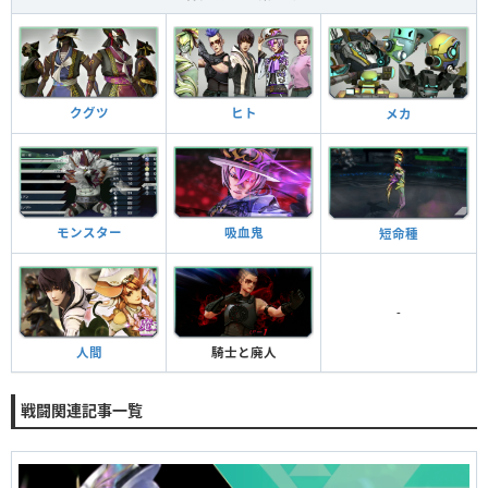
クグツ
ヒト
メカ
モンスター
吸血鬼
短命種
-
人間
騎士と廃人
戦闘関連記事一覧