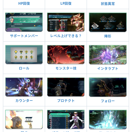
HP回復
LP回復
状態異常
サポートメンバー
レベル上げできる？
陣形
ロール
モンスター技
インタラプト
カウンター
プロテクト
フォロー