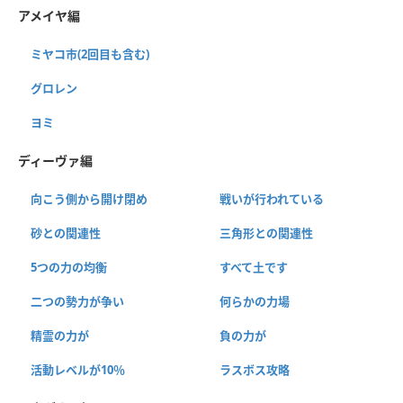
アメイヤ編
ミヤコ市(2回目も含む)
グロレン
ヨミ
ディーヴァ編
向こう側から開け閉め
戦いが行われている
砂との関連性
三角形との関連性
5つの力の均衡
すべて土です
二つの勢力が争い
何らかの力場
精霊の力が
負の力が
活動レベルが10％
ラスボス攻略