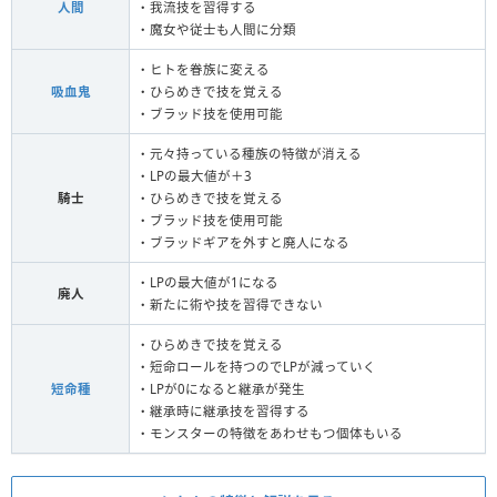
人間
・我流技を習得する
・魔女や従士も人間に分類
・ヒトを眷族に変える
吸血鬼
・ひらめきで技を覚える
・ブラッド技を使用可能
・元々持っている種族の特徴が消える
・LPの最大値が＋3
騎士
・ひらめきで技を覚える
・ブラッド技を使用可能
・ブラッドギアを外すと廃人になる
・LPの最大値が1になる
廃人
・新たに術や技を習得できない
・ひらめきで技を覚える
・短命ロールを持つのでLPが減っていく
短命種
・LPが0になると継承が発生
・継承時に継承技を習得する
・モンスターの特徴をあわせもつ個体もいる