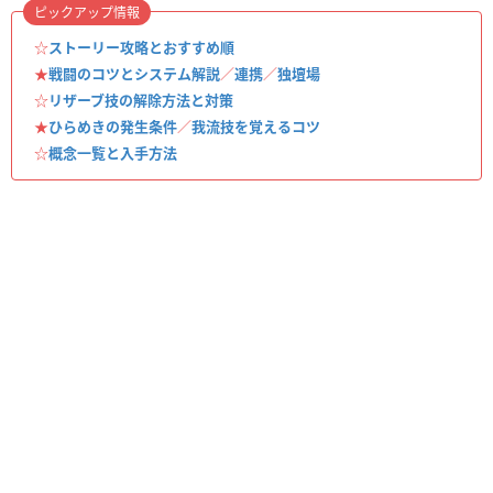
ピックアップ情報
☆
ストーリー攻略とおすすめ順
★
戦闘のコツとシステム解説
／
連携
／
独壇場
☆
リザーブ技の解除方法と対策
★
ひらめきの発生条件
／
我流技を覚えるコツ
☆
概念一覧と入手方法