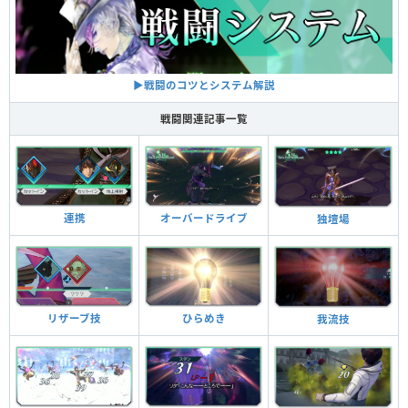
▶︎戦闘のコツとシステム解説
戦闘関連記事一覧
連携
オーバードライブ
独壇場
リザーブ技
ひらめき
我流技