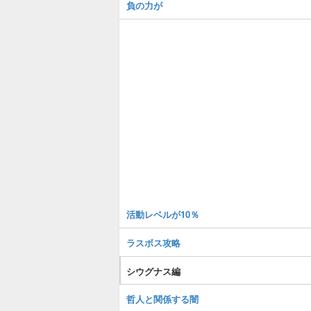
負の力が
活動レベルが10％
ラスボス攻略
シウグナス編
哲人と関係する闇