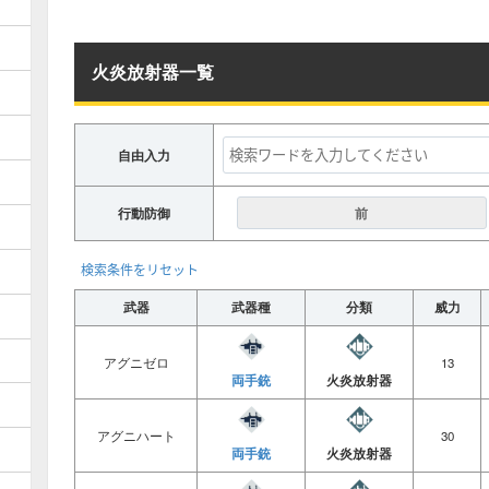
火炎放射器一覧
自由入力
行動防御
前
検索条件をリセット
武器
武器種
分類
威力
アグニゼロ
13
両手銃
火炎放射器
アグニハート
30
両手銃
火炎放射器