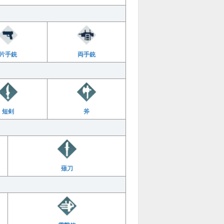
片手銃
両手銃
短剣
斧
薙刀