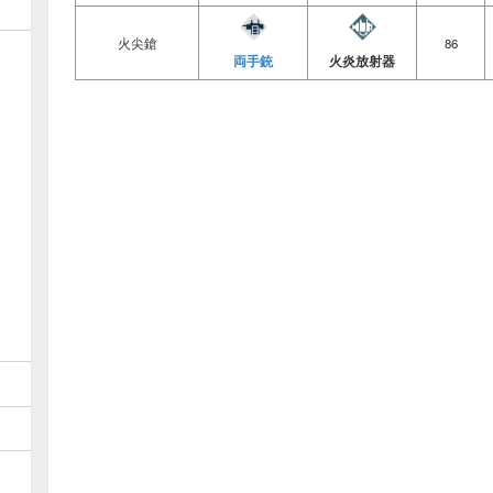
火尖鎗
86
両手銃
火炎放射器