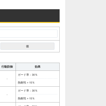
後
行動防御
効果
ガード率：30％
-
熱耐性＋15％
ガード率：30％
-
熱耐性＋15％