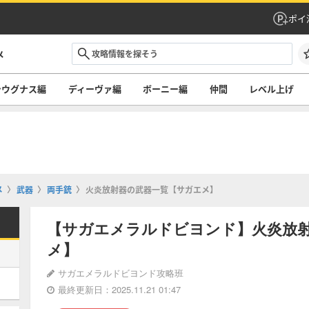
ポイ
メ
シウグナス編
ディーヴァ編
ボーニー編
仲間
レベル上げ
メ
武器
両手銃
火炎放射器の武器一覧【サガエメ】
【サガエメラルドビヨンド】火炎放
メ】
サガエメラルドビヨンド攻略班
最終更新日：2025.11.21 01:47