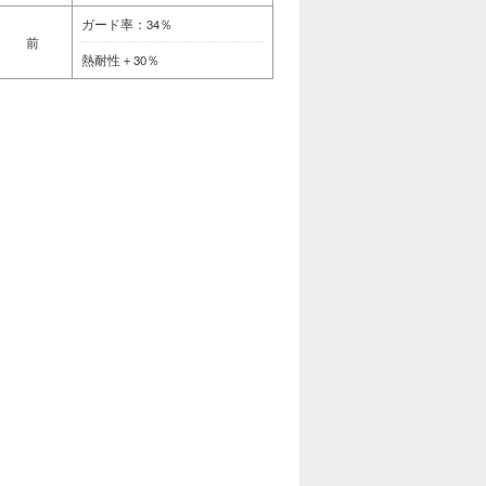
ガード率：34％
前
熱耐性＋30％