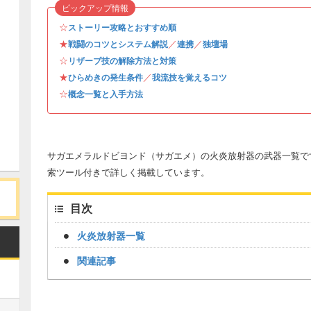
ピックアップ情報
☆
ストーリー攻略とおすすめ順
★
／
／
戦闘のコツとシステム解説
連携
独壇場
☆
リザーブ技の解除方法と対策
★
／
ひらめきの発生条件
我流技を覚えるコツ
☆
概念一覧と入手方法
サガエメラルドビヨンド（サガエメ）の火炎放射器の武器一覧で
索ツール付きで詳しく掲載しています。
目次
火炎放射器一覧
関連記事