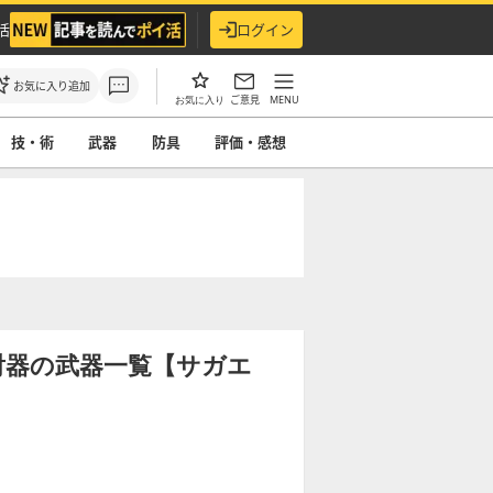
活
ログイン
お気に入り追加
ご意見
MENU
お気に入り
技・術
武器
防具
評価・感想
射器の武器一覧【サガエ