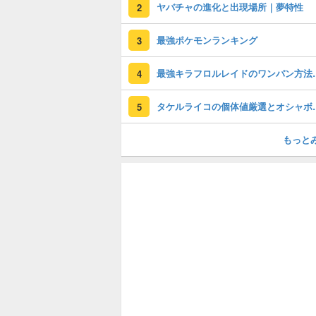
ヤバチャの進化と出現場所｜夢特性
2
最強ポケモンランキング
3
最強キラフロルレ
4
タケルライコの個体値厳
5
もっと