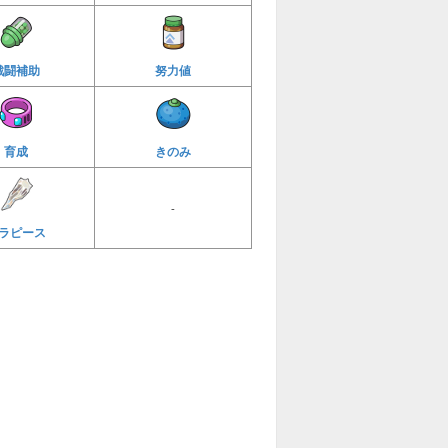
戦闘補助
努力値
育成
きのみ
-
ラピース