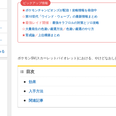
ピックアップ情報
★
ポケモンチャンピオンズが配信！攻略情報を発信中
☆
第10世代「ウインド・ウェーブ」の最新情報まとめ
★最強レイド開催：
最強キラフロルの対策とソロ攻略
イドのワンパン方法・周回編成
☆
／
大量発生の色違い厳選方法
色違い厳選のやり方
★
／
育成論
上位構築まとめ
選とオシャボおすすめ｜色違いは出る？
みる
ポケモンSV(スカーレットバイオレット)における、やけどなおし
目次
効果
入手方法
関連記事