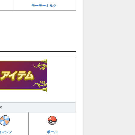
モーモーミルク
ス
技マシン
ボール